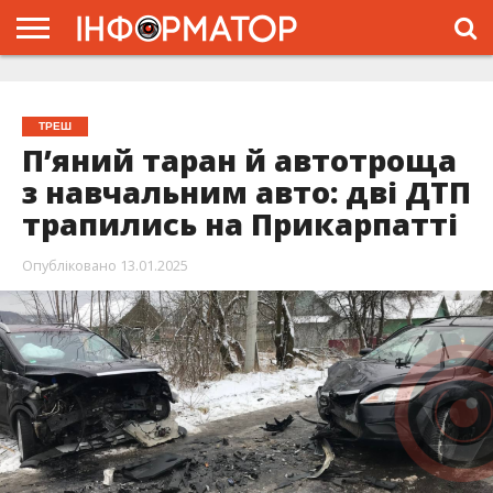
ГОЛОВНА
ЖИТТЯ
ВЛАДА
ГРОШІ
ТРЕШ
ТИСМЕНИЦЯ
НАДВІРНА
РОЗСЛІДУВАННЯ
АФІША
РЕКЛАМА
ПРО
ПРОЄКТ
ТРЕШ
П’яний таран й автотроща
з навчальним авто: дві ДТП
трапились на Прикарпатті
Опубліковано
13.01.2025