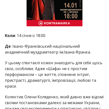
Коли
: 14 січня о 18:00.
Де
: Івано-Франківський національний
академічний муздрамтеатр ім.Івана Франка.
У цьому спектаклі кожен знаходить для себе щось
своє, особливе. Адже «Шафа» не є простим
перформансом – це життя, сповнене інтриг,
пристрасті, драматургії, імпровізації, любові та
краси.
Колектив Олени Коляденко, який давно вже відомі
своїми постановками далеко за межами України,
покаже свої експерименти з пластикою, світлом і