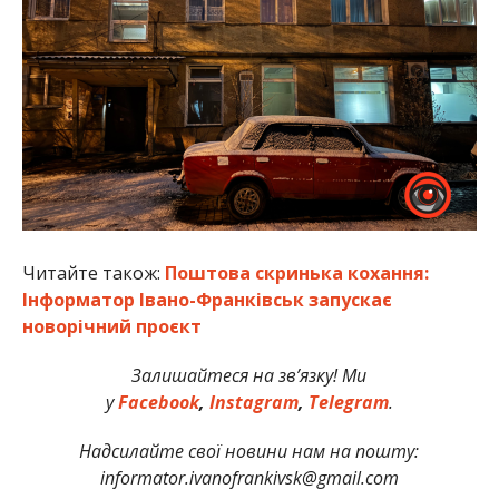
Читайте також:
Поштова скринька кохання:
Інформатор Івано-Франківськ запускає
новорічний проєкт
Залишайтеся на зв’язку! Ми
у
Facebook
,
Instagram
,
Telegram
.
Надсилайте свої новини нам на пошту:
informator.ivanofrankivsk@gmail.com