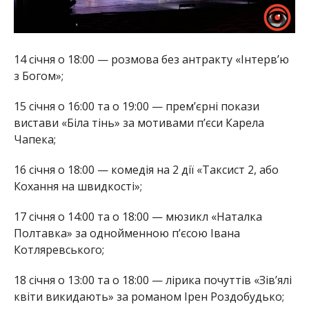
14 січня о 18:00 — розмова без антракту «Інтервʼю
з Богом»;
15 січня о 16:00 та о 19:00 — прем’єрні покази
вистави «Біла тінь» за мотивами п’єси Карела
Чапека;
16 січня о 18:00 — комедія на 2 дії «Таксист 2, або
Кохання на швидкості»;
17 січня о 14:00 та о 18:00 — мюзикл «Наталка
Полтавка» за однойменною п’єсою Івана
Котляревського;
18 січня о 13:00 та о 18:00 — лірика почуттів «Зів’ялі
квіти викидають» за романом Ірен Роздобудько;