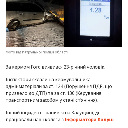
Фото від патрульної поліції області
За кермом Ford виявився 23-річний чоловік.
Інспектори склали на кермувальника
адмінматеріали за ст. 124 (Порушення ПДР, що
призвело до ДТП) та за ст. 130 (Керування
транспортним засобом у стані спʼяніння).
Інший інцидент трапився на Калущині, де
працювали наші колеги з
Інформатора Калуш
.