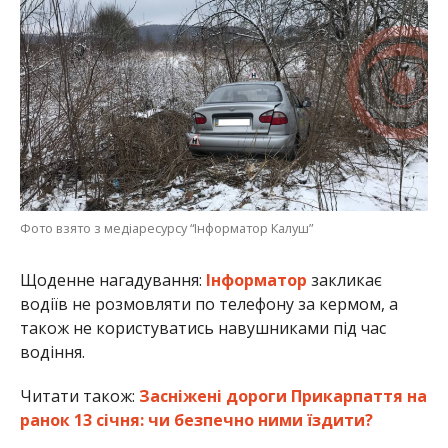
Фото взято з медіаресурсу “Інформатор Калуш”
Щоденне нагадування:
Інформатор
закликає
водіїв не розмовляти по телефону за кермом, а
також не користуватись навушниками під час
водіння.
Читати також:
Засніжені дороги Прикарпаття на
ранок 13 січня: чи безпечно ними їздити?