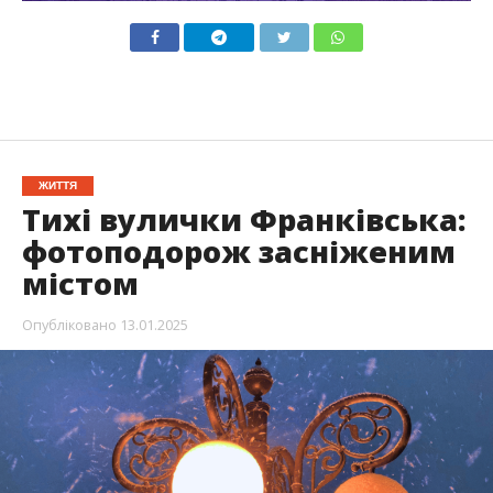
ЖИТТЯ
Тихі вулички Франківська:
фотоподорож засніженим
містом
Опубліковано
13.01.2025