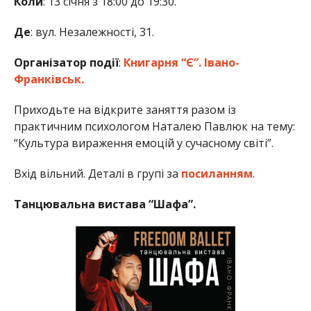
Коли
: 13 січня з 18:00 до 19:30.
Де
: вул. Незалежності, 31.
Організатор події
:
Книгарня “Є”. Івано-
Франківськ.
Приходьте на відкрите заняття разом із
практичним психологом Наталею Павлюк на тему:
“Культура вираження емоцій у сучасному світі”.
Вхід вільний. Деталі в групі за
посиланням
.
Танцювальна вистава “Шафа”.