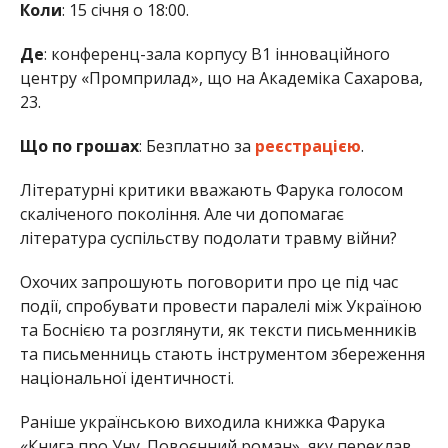
Коли
: 15 січня о 18:00.
Де
: конференц-зала корпусу В1 інноваційного
центру «Промприлад», що на Академіка Сахарова,
23.
Що по грошах
: Безплатно за
реєстрацією
.
Літературні критики вважають Фарука голосом
скаліченого покоління. Але чи допомагає
література суспільству подолати травму війни?
Охочих запрошують поговорити про це під час
події, спробувати провести паралелі між Україною
та Боснією та розглянути, як тексти письменників
та письменниць стають інструментом збереження
національної ідентичності.
Раніше українською виходила книжка Фарука
«Книга про Уну. Повоєнний роман», яку переклав