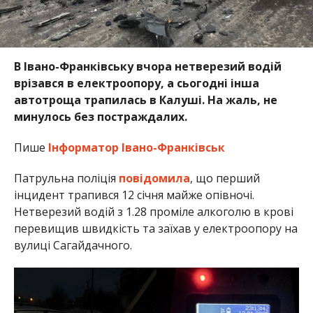
В Івано-Франківську вчора нетверезий водій
врізався в електроопору, а сьогодні інша
автотроща трапилась в Калуші. На жаль, не
минулось без постраждалих.
Пише
Інформатор Івано-Франківськ
Патрульна поліція
повідомила
, що перший
інцидент трапився 12 січня майже опівночі.
Нетверезий водій з 1.28 проміле алкоголю в крові
перевищив швидкість та заїхав у електроопору на
вулиці Сагайдачного.