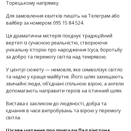
Торецькому напрямку.
Для замовлення квитків пишіть на Телеграм або
вайбер за номером: 095 15 84 524.
Ця драматична містерія поєднує традиційний
вертеп із сучасною реальністю, створюючи
унікальну історію про народження Ісуса, боротьбу
за добро та перемогу світла над темрявою.
У центрі сюжету — немовля, яке символізує світло
та надію у краще майбутнє. Його шлях захищають
звичайні люди, об’єднані спільною вірою, а ангели
допомагають направити героїв на істинний шлях.
Вистава є закликом до людяності, добра та
єднання в часи випробувань та вірою у перемогу
світла.
Цікаве читання про пригоди Паддінгтона.