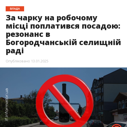
ВЛАДА
За чарку на робочому
місці поплатився посадою:
резонанс в
Богородчанській селищній
раді
Опубліковано
13.01.2025