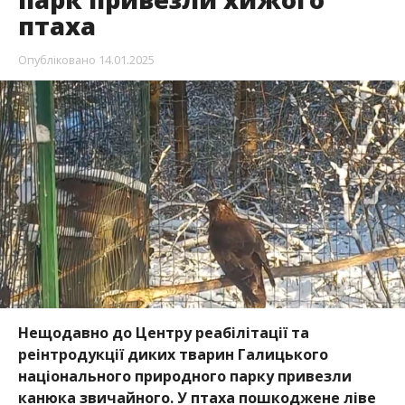
птаха
Опубліковано
14.01.2025
Нещодавно до Центру реабілітації та
реінтродукції диких тварин Галицького
національного природного парку привезли
канюка звичайного. У птаха пошкоджене ліве