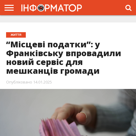
ГОЛОВНА
ЖИТТЯ
ВЛАДА
ГРОШІ
ТРЕШ
ТИСМЕНИЦЯ
НАДВІРНА
РОЗСЛІДУВАННЯ
АФІША
РЕКЛАМА
ПРО
ПРОЄКТ
ЖИТТЯ
“Місцеві податки”: у
Франківську впровадили
новий сервіс для
мешканців громади
Опубліковано
14.01.2025