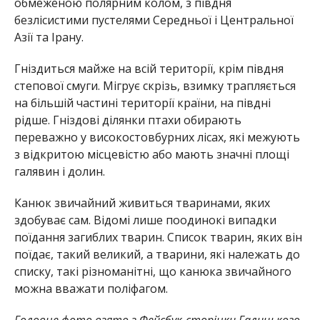
обмеженою полярним колом, з півдня
безлісистими пустелями Середньої і Центральної
Азії та Ірану.
Гніздиться майже на всій території, крім півдня
степової смуги. Мігрує скрізь, взимку трапляється
на більшій частині території країни, на півдні
рідше. Гніздові ділянки птахи обирають
переважно у високостовбурних лісах, які межують
з відкритою місцевістю або мають значні площі
галявин і долин.
Канюк звичайний живиться тваринами, яких
здобуває сам. Відомі лише поодинокі випадки
поїдання загиблих тварин. Список тварин, яких він
поїдає, такий великий, а тварини, які належать до
списку, такі різноманітні, що канюка звичайного
можна вважати поліфагом.
Головне фото взято з Фейсбук-сторінки Галицького