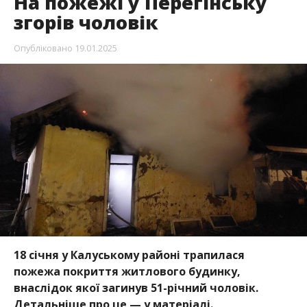
На пожежі у Перегінську
згорів чоловік
Опубліковано
19.01.2025
18 січня у Калуському районі трапилася
пожежа покриття житлового будинку,
внаслідок якої загинув 51-річний чоловік.
Детальніше про це — у матеріалі.