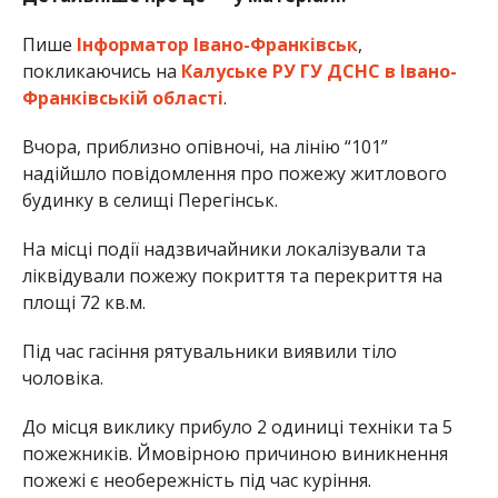
Пише
Інформатор Івано-Франківськ
,
покликаючись на
Калуське РУ ГУ ДСНС в Івано-
Франківській області
.
Вчора, приблизно опівночі, на лінію “101”
надійшло повідомлення про пожежу житлового
будинку в селищі Перегінськ.
На місці події надзвичайники локалізували та
ліквідували пожежу покриття та перекриття на
площі 72 кв.м.
Під час гасіння рятувальники виявили тіло
чоловіка.
До місця виклику прибуло 2 одиниці техніки та 5
пожежників. Ймовірною причиною виникнення
пожежі є необережність під час куріння.