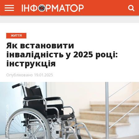
ГОЛОВНА
ЖИТТЯ
ВЛАДА
ГРОШІ
ТРЕШ
ТИСМЕНИЦЯ
НАДВІРНА
РОЗСЛІДУВАННЯ
АФІША
РЕКЛАМА
ПРО
ПРОЄКТ
ЖИТТЯ
Як встановити
інвалідність у 2025 році:
інструкція
Опубліковано
19.01.2025