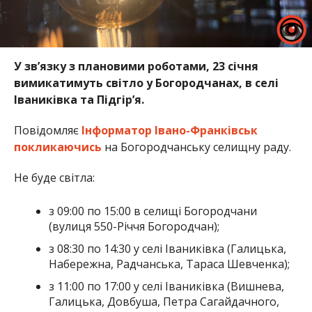
У зв’язку з плановими роботами, 23 січня
вимикатимуть світло у Богородчанах, в селі
Іваниківка та Підгір’я.
Повідомляє
Інформатор Івано-Франківськ
покликаючись
на Богородчанську селищну раду.
Не буде світла:
з 09:00 по 15:00 в селищі Богородчани
(вулиця 550-Річчя Богородчан);
з 08:30 по 14:30 у селі Іваниківка (Галицька,
Набережна, Радчанська, Тараса Шевченка);
з 11:00 по 17:00 у селі Іваниківка (Вишнева,
Галицька, Довбуша, Петра Сагайдачного,