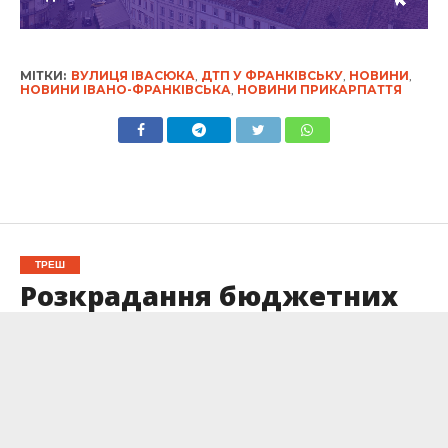
МІТКИ:
ВУЛИЦЯ ІВАСЮКА
,
ДТП У ФРАНКІВСЬКУ
,
НОВИНИ
,
НОВИНИ ІВАНО-ФРАНКІВСЬКА
,
НОВИНИ ПРИКАРПАТТЯ
ТРЕШ
Розкрадання бюджетних
коштів на Прикарпатті:
поліція викрила схему у
водному секторі
Опубліковано
20.01.2025