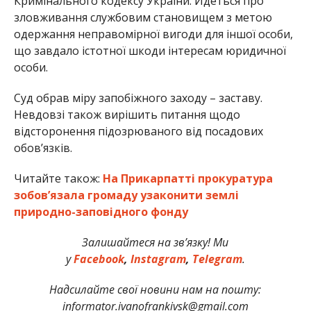
Кримінального кодексу України. Йдеться про
зловживання службовим становищем з метою
одержання неправомірної вигоди для іншої особи,
що завдало істотної шкоди інтересам юридичної
особи.
Суд обрав міру запобіжного заходу – заставу.
Невдовзі також вирішить питання щодо
відсторонення підозрюваного від посадових
обов’язків.
Читайте також:
На Прикарпатті прокуратура
зобов’язала громаду узаконити землі
природно-заповідного фонду
Залишайтеся на зв’язку! Ми
у
Facebook
,
Instagram
,
Telegram
.
Надсилайте свої новини нам на пошту:
informator.ivanofrankivsk@gmail.com