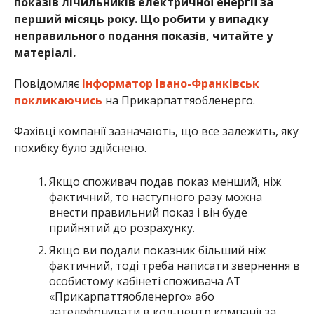
показів лічильників електричної енергії за
перший місяць року. Що робити у випадку
неправильного подання показів, читайте у
матеріалі.
Повідомляє
Інформатор Івано-Франківськ
покликаючись
на Прикарпаттяобленерго.
Фахівці компанії зазначають, що все залежить, яку
похибку було здійснено.
Якщо споживач подав показ менший, ніж
фактичний, то наступного разу можна
внести правильний показ і він буде
прийнятий до розрахунку.
Якщо ви подали показник більший ніж
фактичний, тоді треба написати звернення в
особистому кабінеті споживача АТ
«Прикарпаттяобленерго» або
зателефонувати в кол-центр компанії за