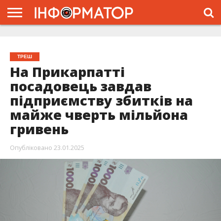
ГОЛОВНА
ЖИТТЯ
ВЛАДА
ГРОШІ
ТРЕШ
ТИСМЕНИЦЯ
НАДВІРНА
РОЗСЛІДУВАННЯ
АФІША
РЕКЛАМА
ПРО
ПРОЄКТ
ТРЕШ
На Прикарпатті
посадовець завдав
підприємству збитків на
майже чверть мільйона
гривень
Опубліковано
23.01.2025