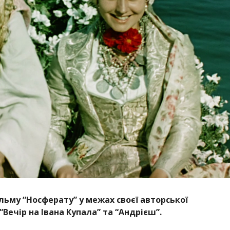
ьму “Носферату” у межах своєї авторської
Вечір на Івана Купала” та “Андрієш”.