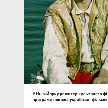
У Нью-Йорку режисер культового філ
програми покаже українські фільми “