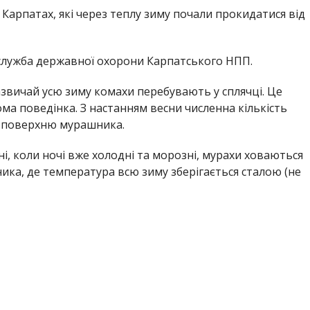
 Карпатах, які через теплу зиму почали прокидатися від
 служба державної охорони Карпатського НПП.
азвичай усю зиму комахи перебувають у сплячці. Це
ома поведінка. З настанням весни численна кількість
а поверхню мурашника.
ні, коли ночі вже холодні та морозні, мурахи ховаються
ника, де температура всю зиму зберігається сталою (не