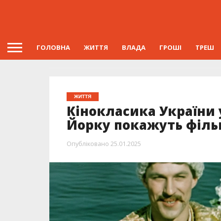
ГОЛОВНА
ЖИТТЯ
ВЛАДА
ГРОШІ
ТРЕШ
ЖИТТЯ
Кінокласика України у
Йорку покажуть філь
Опубліковано
25.01.2025