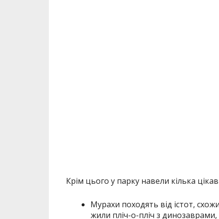
Крім цього у парку навели кілька цікав
Мурахи походять від істот, схожи
жили пліч-о-пліч з динозаврами, а