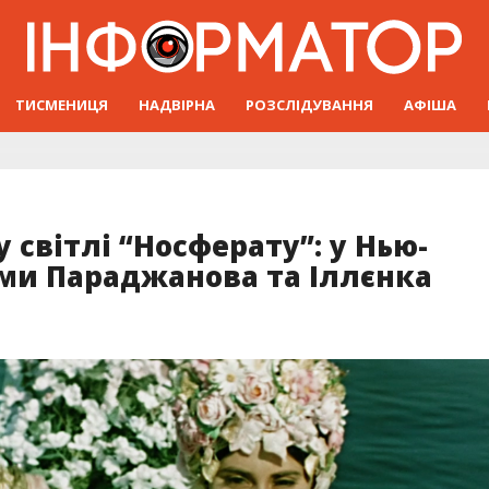
ТИСМЕНИЦЯ
НАДВІРНА
РОЗСЛІДУВАННЯ
АФІША
 світлі “Носферату”: у Нью-
ми Параджанова та Іллєнка