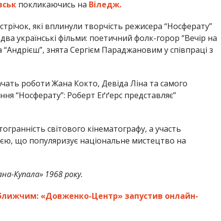
вськ
покликаючись на
Віледж.
 стрічок, які вплинули творчість режисера “Носферату”
два українські фільми: поетичний фолк-горор “Вечір на
а “Андрієш”, знята Сергієм Параджановим у співпраці з
бачать роботи Жана Кокто, Девіда Ліна та самого
ння “Носферату”: Роберт Еґґерс представляє”
огранність світового кінематографу, а участь
ією, що популяризує національне мистецтво на
ана-Купала» 1968 року.
є ближчим: «Довженко-Центр» запустив онлайн-