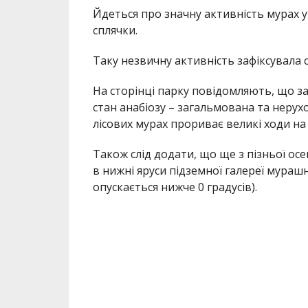
Йдеться про значну активність мурах у
сплячки.
Таку незвичну активність зафіксувала
На сторінці парку повідомляють, що з
стан анабіозу – загальмована та нерух
лісових мурах прориває великі ходи н
Також слід додати, що ще з пізньої осе
в нижні яруси підземної галереї мураш
опускається нижче 0 градусів).