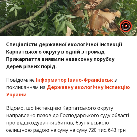
Спеціалісти державної екологічної інспекції
Карпатського округу в одній з громад
Прикарпаття виявили незаконну порубку
дерев різних порід.
Повідомляє
Інформатор Івано-Франківськ
з
покликанням на
Державну екологічну інспекцію
України
Відомо, що інспекцією Карпатського округу
направлено позов до Господарського суду області
про відшкодування збитків, Єзупільською
селищною радою на суму на суму 720 тис. 643 грн.