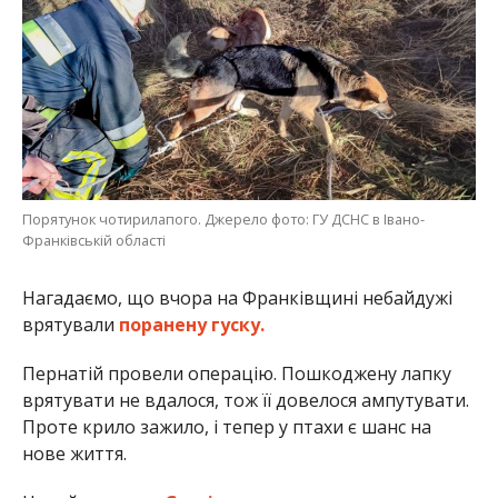
Порятунок чотирилапого. Джерело фото: ГУ ДСНС в Івано-
Франківській області
Нагадаємо, що вчора на Франківщині небайдужі
врятували
поранену гуску.
Пернатій провели операцію. Пошкоджену лапку
врятувати не вдалося, тож її довелося ампутувати.
Проте крило зажило, і тепер у птахи є шанс на
нове життя.