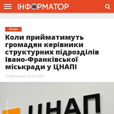
ГОЛОВНА
ЖИТТЯ
ВЛАДА
ГРОШІ
ТРЕШ
ТИСМЕНИЦЯ
НАДВІРНА
РОЗСЛІДУВАННЯ
АФІША
РЕКЛАМА
ПРО
ПРОЄКТ
ВЛАДА
Коли прийматимуть
громадян керівники
структурних підрозділів
Івано-Франківської
міськради у ЦНАПі
Опубліковано
03.02.2025