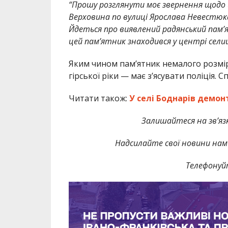
“Прошу розглянути моє звернення щодо
Верховина по вулиці Ярослава Невестюка,
Йдеться про виявлений радянський пам’я
цей пам’ятник знаходився у центрі сели
Яким чином пам’ятник немалого розміру
гірської ріки — має з’ясувати поліція. 
Читати також:
У селі Боднарів демо
Залишайтеся на зв’язк
Надсилайте свої новини нам 
Телефонуй