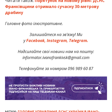
Читати також:
Порятунок на новому рівні: ДСНС
Франківщини отримало сучасну 30-метрову
драбину
Головне фото ілюстративне.
Залишайтеся на зв’язку! Ми
у
Facebook,
Instagram,
Telegram.
Надсилайте свої новини нам на пошту:
informator.ivanofrankivsk@gmail.com
Телефонуйте за номером 096 989 60 87
МІТКИ:
ГОЛОВНЕ УПРАВЛІННЯ ДСНС УКРАЇНИ В ІВАНО-