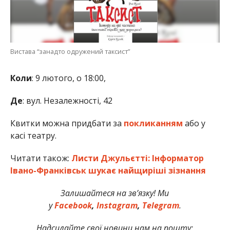
Вистава “занадто одружений таксист”
Коли
: 9 лютого, о 18:00,
Де
: вул. Незалежності, 42
Квитки можна придбати за
покликанням
або у
касі театру.
Читати також:
Листи Джульєтті: Інформатор
Івано-Франківськ шукає найщиріші зізнання
Залишайтеся на зв’язку! Ми
у
Facebook
,
Instagram
,
Telegram
.
Надсилайте свої новини нам на пошту: