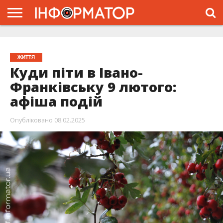
ГОЛОВНА
ЖИТТЯ
ВЛАДА
ГРОШІ
ТРЕШ
ТИСМЕНИЦЯ
НАДВІРНА
РОЗСЛІДУВАННЯ
АФІША
РЕКЛАМА
ПРО
ПРОЄКТ
ЖИТТЯ
Куди піти в Івано-
Франківську 9 лютого:
афіша подій
Опубліковано
08.02.2025