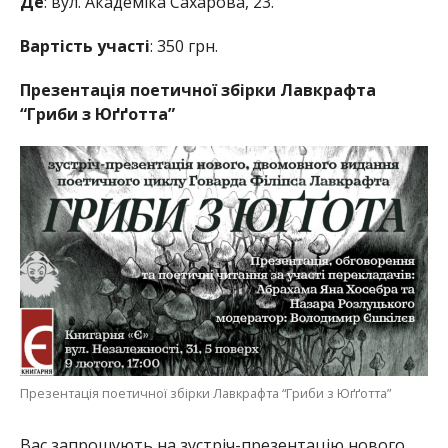
Де
: вул. Академіка Сахарова, 23.
Вартість участі
: 350 грн.
Презентація поетичної збірки Лавкрафта
“Гриби з Юґґотта”
Презентація поетичної збірки Лавкрафта “Гриби з Юґґотта”
Вас запрошують на зустріч-презентацію нового