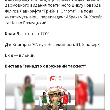
двомовного видання поетичного циклу Говарда
Філіпса Лавкрафта “Гриби з Юґґота”. На події
читатимуть вірші перекладачі: Абрахам Ян Хосебр
та Назар Розлуцький.
Коли
: 9 лютого, о 17:00,
Де
: Книгарня “Є”, вул. Незалежності, 31, 5 поверх.
Вхід — вільний.
Вистава “занадто одружений таксист”