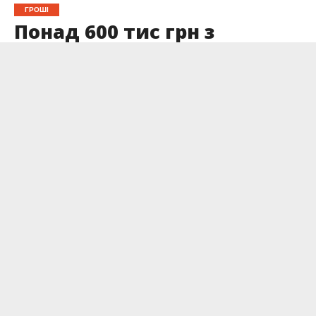
ГРОШІ
Понад 600 тис грн з
бюджету Франківська
спрямують на продуктові
набори для нужденних
Опубліковано
08.02.2025