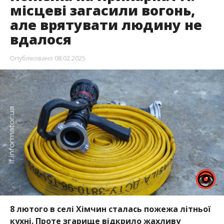
місцеві загасили вогонь,
але врятувати людину не
вдалося
Опубліковано
08.02.2025
8 лютого в селі Хімчин сталась пожежа літньої
кухні. Проте згарище відкрило жахливу