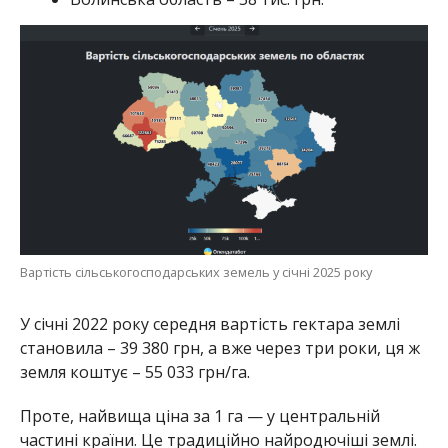
Вартість сільськогосподарських земель у січні 2025 року
У січні 2022 року середня вартість гектара землі
становила – 39 380 грн, а вже через три роки, ця ж
земля коштує – 55 033 грн/га.
Проте, найвища ціна за 1 га — у центральній
частині країни. Це традиційно найродючіші землі.