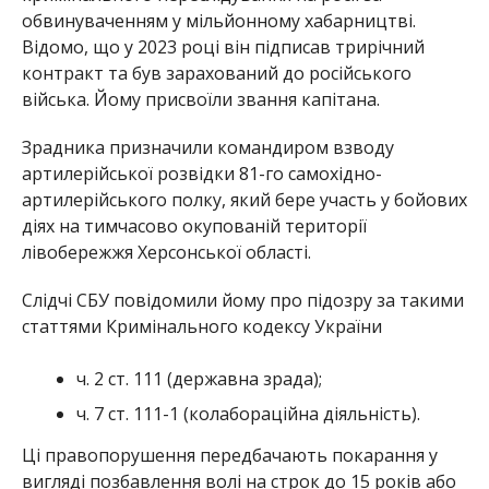
обвинуваченням у мільйонному хабарництві.
Відомо, що у 2023 році він підписав трирічний
контракт та був зарахований до російського
війська. Йому присвоїли звання капітана.
Зрадника призначили командиром взводу
артилерійської розвідки 81-го самохідно-
артилерійського полку, який бере участь у бойових
діях на тимчасово окупованій території
лівобережжя Херсонської області.
Слідчі СБУ повідомили йому про підозру за такими
статтями Кримінального кодексу України
ч. 2 ст. 111 (державна зрада);
ч. 7 ст. 111-1 (колабораційна діяльність).
Ці правопорушення передбачають покарання у
вигляді позбавлення волі на строк до 15 років або