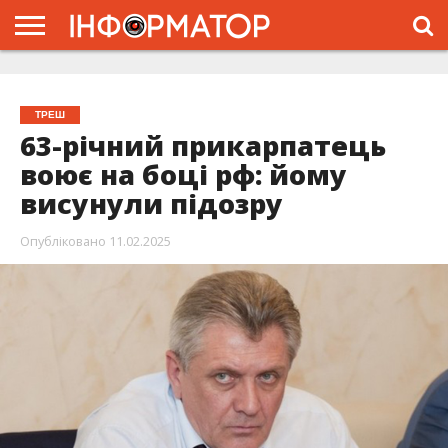
ГОЛОВНА
ЖИТТЯ
ВЛАДА
ГРОШІ
ТРЕШ
ТИСМЕНИЦЯ
НАДВІРНА
РОЗСЛІДУВАННЯ
АФІША
РЕКЛАМА
ПРО
ПРОЄКТ
ТРЕШ
63-річний прикарпатець
воює на боці рф: йому
висунули підозру
Опубліковано
11.02.2025