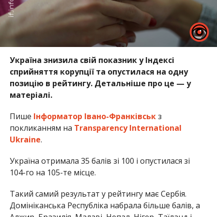
Україна знизила свій показник у Індексі
сприйняття корупції та опустилася на одну
позицію в рейтингу. Детальніше про це — у
матеріалі.
Пише
Інформатор Івано-Франківськ
з
покликанням на
Transparency International
Ukraine
.
Україна отримала 35 балів зі 100 і опустилася зі
104-го на 105-те місце.
Такий самий результат у рейтингу має Сербія.
Домініканська Республіка набрала більше балів, а
Алжир, Бразилія, Малаві, Непал, Нігер, Таїланд і