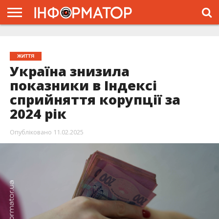
ГОЛОВНА
ЖИТТЯ
ВЛАДА
ГРОШІ
ТРЕШ
ТИСМЕНИЦЯ
НАДВІРНА
РОЗСЛІДУВАННЯ
АФІША
РЕКЛАМА
ПРО
ПРОЄКТ
ЖИТТЯ
Україна знизила
показники в Індексі
сприйняття корупції за
2024 рік
Опубліковано
11.02.2025