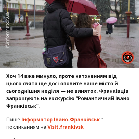
Хоч 14 вже минуло, проте натхненням від
цього свята ще досі оповите наше місто й
сьогоднішня неділя — не виняток. Франківців
запрошують на екскурсію “Романтичний Івано-
Франківськ”.
Пише
Інформатор Івано-Франківськ
з
покликанням на
Visit.frankivsk