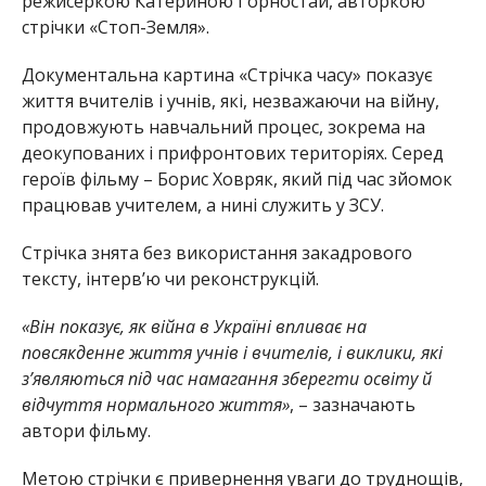
режисеркою Катериною Горностай, авторкою
стрічки «Стоп-Земля».
Документальна картина «Стрічка часу» показує
життя вчителів і учнів, які, незважаючи на війну,
продовжують навчальний процес, зокрема на
деокупованих і прифронтових територіях. Серед
героїв фільму – Борис Ховряк, який під час зйомок
працював учителем, а нині служить у ЗСУ.
Стрічка знята без використання закадрового
тексту, інтерв’ю чи реконструкцій.
«Він показує, як війна в Україні впливає на
повсякденне життя учнів і вчителів, і виклики, які
з’являються під час намагання зберегти освіту й
відчуття нормального життя»
, – зазначають
автори фільму.
Метою стрічки є привернення уваги до труднощів,