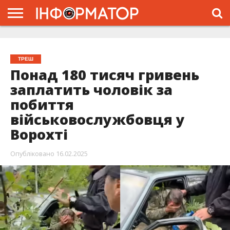
ГОЛОВНА
ЖИТТЯ
ВЛАДА
ГРОШІ
ТРЕШ
ТИСМЕНИЦЯ
НАДВІРНА
РОЗСЛІДУВАННЯ
АФІША
РЕКЛАМА
ПРО
ПРОЄКТ
ТРЕШ
Понад 180 тисяч гривень
заплатить чоловік за
побиття
військовослужбовця у
Ворохті
Опубліковано
16.02.2025