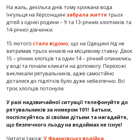
На жаль, декілька днів тому крижана вода
Інгульця на Херсонщині
забрала життя
трьох
дітей з однієї родини – 9 та 13-річних хлопчиків та
14-річної дівчинки.
15 лютого
стало відомо
, що на Одещині лід не
витримав трьох юнаків на місцевому ставку. Двоє
15 – річних хлопців та один 14 – річний опинились
у воді та почали кликати на допомогу. Перехожі
викликали рятувальників, адже самостійно
дісталися до підлітків було дуже небезпечно. Всі
троє хлопців потонули.
У разі надзвичайної ситуації телефонуйте до
рятувальників за номером 101! Батьки,
поспілкуйтесь зі своїми дітьми та нагадайте,
що безпечного льоду на водоймах не існує!
Читати також:
У Франківську водійка