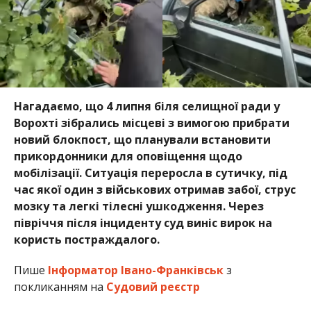
Нагадаємо, що 4 липня біля селищної ради у
Ворохті зібрались місцеві з вимогою прибрати
новий блокпост, що планували встановити
прикордонники для оповіщення щодо
мобілізації. Ситуація переросла в сутичку, під
час якої один з військових отримав забої, струс
мозку та легкі тілесні ушкодження. Через
півріччя після інциденту суд виніс вирок на
користь постраждалого.
Пише
Інформатор Івано-Франківськ
з
покликанням на
Судовий реєстр