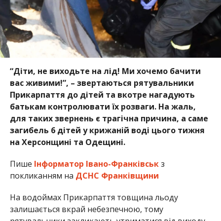
“Діти, не виходьте на лід! Ми хочемо бачити
вас живими!”, – звертаються рятувальники
Прикарпаття до дітей та вкотре нагадують
батькам контролювати їх розваги. На жаль,
для таких звернень є трагічна причина, а саме
загибель 6 дітей у крижаній воді цього тижня
на Херсонщині та Одещині.
Пише
Інформатор Івано-Франківськ
з
покликанням на
ДСНС Франківщини
На водоймах Прикарпаття товщина льоду
залишається вкрай небезпечною, тому
рятувальники закликають утриматися від виходу