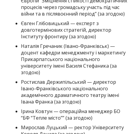
Європи “Зміцнення стійкості демократичних
процесів через громадську участь під час
війни та в післявоєнний період” (за згодою)
Євген Глібовицький — експерт з
довготермінових стратегій, директор
Інституту фронтиру (за згодою)
Наталія Гречаник (Івано-Франківськ) —
доцент кафедри менеджменту і маркетингу
Прикарпатського національного
університету імені Василя Стефаника (за
згодою)
Ростислав Держипільський — директор
Івано-Франківського національного
академічного драматичного театру імені
Івана Франка (за згодою)
Ірина Ковтун — операційна менеджер БО
“БФ “Тепле місто”” (за згодою)
Мирослав Луцький — ректор Університету
Короля Данила (за згодою)