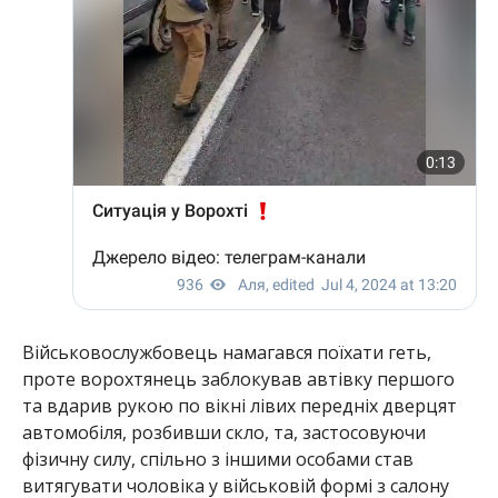
Військовослужбовець намагався поїхати геть,
проте ворохтянець заблокував автівку першого
та вдарив рукою по вікні лівих передніх дверцят
автомобіля, розбивши скло, та, застосовуючи
фізичну силу, спільно з іншими особами став
витягувати чоловіка у військовій формі з салону