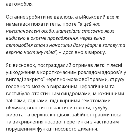
автомобіля.
Останнє зробити не вдалось, а військовий все ж
намагався поїхати геть, проте
“в цей час
невстановлені особи, матеріали стосовно яких
виділено в окреме провадження, через вікно
автомобіля стали наносити йому удари в голову та
верхню частину тіла”,
– дослівно з вироку.
Як висновок, постраждалий отримав легкі тілесні
ушкодження з короткочасним розладом здоров`я у
вигляді закритої черепно-мозкової травми, струсу
головного мозку з вираженим цефалгічним та
вестибуло-атактичним синдромами, множинними
забоями, саднами, підшкірними гематомами
обличчя, волосистої частини голови, тулубу,
живота та верхніх кінцівок, забійної травми носа
та викривлення носової перетинки з частковим
порушенням функції носового дихання.