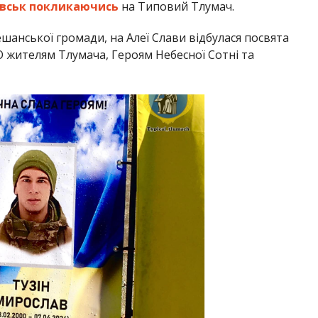
вськ
покликаючись
на Типовий Тлумач.
ешанської громади, на Алеї Слави відбулася посвята
О жителям Тлумача, Героям Небесної Сотні та