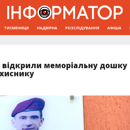
ТИСМЕНИЦЯ
НАДВІРНА
РОЗСЛІДУВАННЯ
АФІША
і відкрили меморіальну дошку
ахиснику