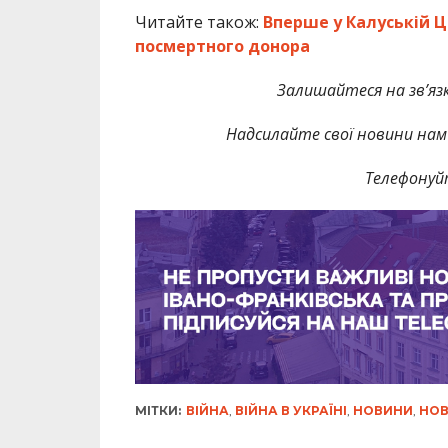
Читайте також:
Вперше у Калуській Ц
посмертного донора
Залишайтеся на зв’язк
Надсилайте свої новини нам 
Телефонуй
МІТКИ:
ВІЙНА
,
ВІЙНА В УКРАЇНІ
,
НОВИНИ
,
НОВ