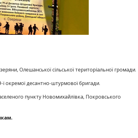
Озеряни, Олешанської сільської територіальної громади.
-ї окремої десантно-штурмової бригади.
 населеного пункту Новомихайлівка, Покровського
икам.
.