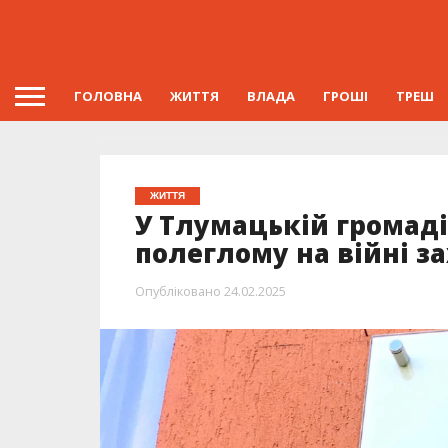
ГОЛОВНА
ЖИТТЯ
ВЛАДА
ГРОШІ
ТРЕШ
ЖИТТЯ
У Тлумацькій громад
полеглому на війні з
Опубліковано
24.02.2025