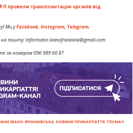
РЛ провели трансплантацію органів від
у! Ми у
Facebook,
Instagram,
Telegram.
на пошту: informator.ivanofrankivsk@gmail.com
те за номером 096 989 60 87
ИНИ ІВАНО-ФРАНКІВСЬКА
,
НОВИНИ ПРИКАРПАТТЯ
,
ТЛУМАЧ