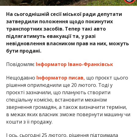
На сьогоднішній сесії міської ради депутати
затвердили положення щодо покинутих
транспортних засобів. Тепер такі авто
підлягатимуть евакуації та, у разі
невідновлення власником прав на них, можуть
бути продані.
Повідомляє
Інформатор Івано-Франківськ
Нещодавно
Інформатор писав,
що проєкт цього
рішення оприлюднили ще 20 лютого. Тоді у
проєкті зазначили, що планують створити
спеціальну комісію, встановити механізм
звернення громадян, а також визначити терміни,
в межах яких власник зможе повернути машину чи
кошти з її продажу.
І ось, сьогодні 25 лютого, рішення підтримала