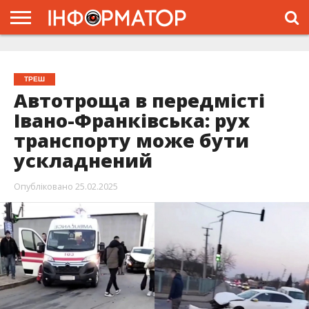
ГОЛОВНА
ЖИТТЯ
ВЛАДА
ГРОШІ
ТРЕШ
ТИСМЕНИЦЯ
НАДВІРНА
РОЗСЛІДУВАННЯ
АФІША
РЕКЛАМА
ПРО
ПРОЄКТ
ТРЕШ
Автотроща в передмісті
Івано-Франківська: рух
транспорту може бути
ускладнений
Опубліковано
25.02.2025