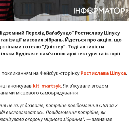
Підземний Перехід Ваґабундо” Ростиславу Шпуку
анізації масових зібрань. Йдеться про акцію, що
д стінами готелю “Дністер”. Тоді активісти
льки будівля є пам’яткою архітектури та історії
 покликанням на Фейсбук-сторінку
Ростислава Шпука
.
інці анонсував
kit_martsyk
. Як з’ясували згодом
рганами місцевого самоврядування.
ння не існує дозволів, потрібне повідомлення ОВА за 2
ді висловлюватись. Повідомлення потрібне, як
рганізувала охорону мирного зібрання”, —
зазначає