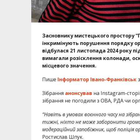
Засновнику мистецького простору “
інкримінують порушення порядку орг
відбулася 21 листопада 2024 року пі
вимагали розісклення колонади, оскі
місцевого значення.
Пише
Інформатор Івано-Франківськ
з
Зібрання
анонсував
на Instagram-стор
зібрання не погодили з ОВА, РДА чи о
“Навіть в умовах воєнного часу на зібра
тижні, ніхто не може заборонити грома
модераційний запобіжник, щоб поліція о
Ростислав Шпук.