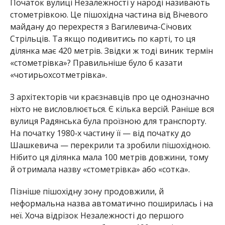
Початок вулиці Незалежності у народі називають
стометрівкою. Це пішохідна частина від Вічевого
майдану до перехрестя з Вагилевича-Січових
Стрільців. Та якщо подивитись по карті, то ця
ділянка має 420 метрів. Звідки ж тоді виник термін
«стометрівка»? Правильніше було б казати
«чотирьохсотметрівка».
З архітекторів чи краєзнавців про це однозначно
ніхто не висловлюється. Є кілька версій. ­Раніше вся
вулиця Радянська була проїзною для транспорту.
На початку 1980‑х частину її — від початку до
Шашкевича — перекрили та зробили пішохідною.
Нібито ця ділянка мала 100 метрів довжини, тому
й отримала назву «стометрівка» або «сотка».
Пізніше пішохідну зону продовжили, й
неформальна назва автоматично поширилась і на
неї. Хоча відрізок Незалежності до першого