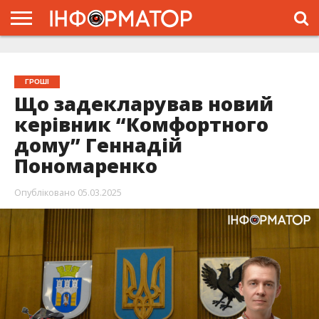
ГОЛОВНА
ЖИТТЯ
ВЛАДА
ГРОШІ
ТРЕШ
ТИСМЕНИЦЯ
НАДВІРНА
РОЗСЛІДУВАННЯ
АФІША
РЕКЛАМА
ПРО
ПРОЄКТ
ГРОШІ
Що задекларував новий
керівник “Комфортного
дому” Геннадій
Пономаренко
Опубліковано
05.03.2025