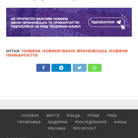
МІТКИ:
НОВИНИ
,
НОВИНИ ІВАНО-ФРАНКІВСЬКА
,
НОВИНИ
ПРИКАРПАТТЯ
ГОЛОВНА
ЖИТТЯ
ВЛАДА
ГРОШІ
ТРЕШ
ТИСМЕНИЦЯ
НАДВІРНА
РОЗСЛІДУВАННЯ
АФІША
РЕКЛАМА
ПРО ПРОЄКТ