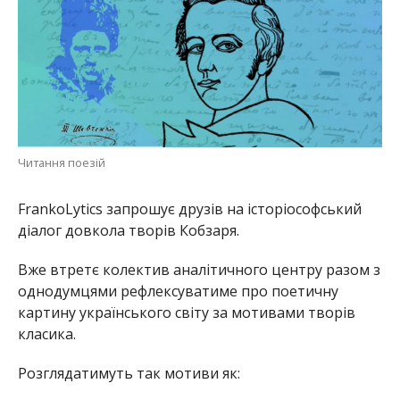
Читання поезій
FrankoLytics запрошує друзів на історіософський
діалог довкола творів Кобзаря.
Вже втретє колектив аналітичного центру разом з
однодумцями рефлексуватиме про поетичну
картину українського світу за мотивами творів
класика.
Розглядатимуть так мотиви як: