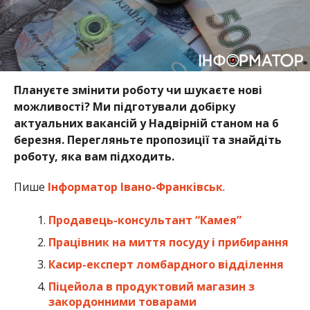
Плануєте змінити роботу чи шукаєте нові
можливості? Ми підготували добірку
актуальних вакансій у Надвірній станом на 6
березня. Перегляньте пропозиції та знайдіть
роботу, яка вам підходить.
Пише
Інформатор Івано-Франківськ
.
Продавець-консультант “Камея”
Працівник на миття посуду і прибирання
Касир-експерт ломбардного відділення
Піцейола в продуктовий магазин з
закордонними товарами