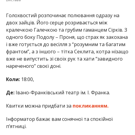
Голохвостий розпочинає полювання одразу на
двох зайців. Його серце розривається між
кралечкою Галечкою та грубим гаманцем Сірків. З
одного боку Подолу – Проня, що страх як закохана
і вже готується до весілля з “розумним та багатим
франтом”, а з іншого – тітка Секлита, котра нізащо
вже не випустить зі своїх рук та хати “завидного
нареченого” своєї доні.
Коли:
18:00,
Де:
Івано-Франківський театр ім. І. Франка.
Квитки можна придбати за
покликанням.
Інформатор бажає вам сонячної та спокійної
п’ятниці.