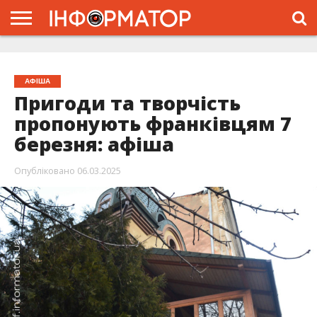
ГОЛОВНА
ЖИТТЯ
ВЛАДА
ГРОШІ
ТРЕШ
ТИСМЕНИЦЯ
НАДВІРНА
РОЗСЛІДУВАННЯ
АФІША
РЕКЛАМА
ПРО
ПРОЄКТ
АФІША
Пригоди та творчість
пропонують франківцям 7
березня: афіша
Опубліковано
06.03.2025