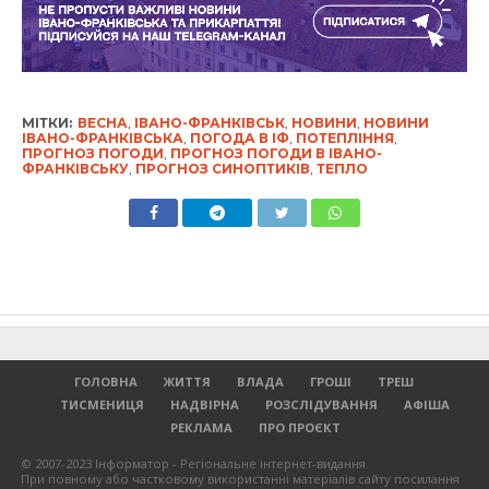
МІТКИ:
ВЕСНА
,
ІВАНО-ФРАНКІВСЬК
,
НОВИНИ
,
НОВИНИ
ІВАНО-ФРАНКІВСЬКА
,
ПОГОДА В ІФ
,
ПОТЕПЛІННЯ
,
ПРОГНОЗ ПОГОДИ
,
ПРОГНОЗ ПОГОДИ В ІВАНО-
ФРАНКІВСЬКУ
,
ПРОГНОЗ СИНОПТИКІВ
,
ТЕПЛО
ГОЛОВНА
ЖИТТЯ
ВЛАДА
ГРОШІ
ТРЕШ
ТИСМЕНИЦЯ
НАДВІРНА
РОЗСЛІДУВАННЯ
АФІША
РЕКЛАМА
ПРО ПРОЄКТ
© 2007-2023 Інформатор - Регіональне інтернет-видання.
При повному або частковому використанні матеріалів сайту посилання