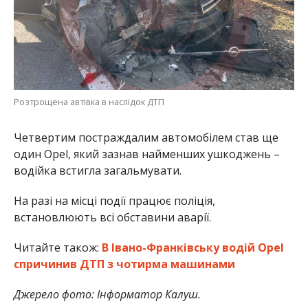
Розтрощена автівка в наслідок ДТП
Четвертим постраждалим автомобілем став ще
один Opel, який зазнав найменших ушкоджень –
водійка встигла загальмувати.
На разі на місці події працює поліція,
встановлюють всі обставини аварії.
Читайте також:
В Івано-Франківську водій Opel
спричинив ДТП з чотирма машинами
Джерело фото: Інформатор Калуш.