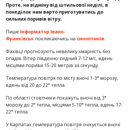
Проте, на відміну від штильової неділі, в
понеділок нам варто приготуватись до
сильних поривів вітру.
Пише
Інформатор Івано-
Франківськ
покликаючись на
синоптиків
.
Фахівці прогнозують невелику хмарність без
опадів. Вітер південно-східний 7-12 м/с, вдень
місцями пориви 15-20 метрів за секунду.
Температура повітря по місту вночі 1-3° морозу,
вдень від 20 до 22° тепла.
По області стовпчики покажуть вночі від 3°
морозу до 2° тепла, місцями 5-10° тепла, вдень 17-
22° тепла.
У Карпатах температура повітря очікується вночі