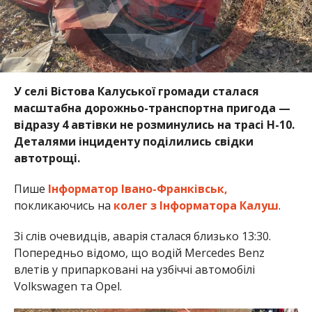
У селі Вістова Калуської громади сталася
масштабна дорожньо-транспортна пригода —
відразу 4 автівки не розминулись на трасі Н-10.
Деталями інциденту поділились свідки
автотрощі.
Пише
Інформатор Івано-Франківськ,
покликаючись на
колег з Інформатора Калуш
.
Зі слів очевидців, аварія сталася близько 13:30.
Попередньо відомо, що водій Mercedes Benz
влетів у припарковані на узбіччі автомобілі
Volkswagen та Opel.