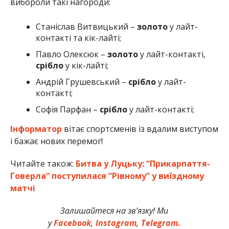
вибороли такі нагороди:
Станіслав Витвицький –
золото
у лайт-
контакті та кік-лайті;
Павло Олексюк –
золото
у лайт-контакті,
срібло
у кік-лайті;
Андрій Грушевський –
срібло
у лайт-
контакті;
Софія Парфан –
срібло
у лайт-контакті;
Інформатор
вітає спортсменів із вдалим виступом
і бажає нових перемог!
Читайте також:
Битва у Луцьку: “Прикарпаття-
Говерла” поступилася “Рівному” у виїздному
матчі
Залишайтеся на зв’язку! Ми
у
Facebook,
Instagram,
Telegram.