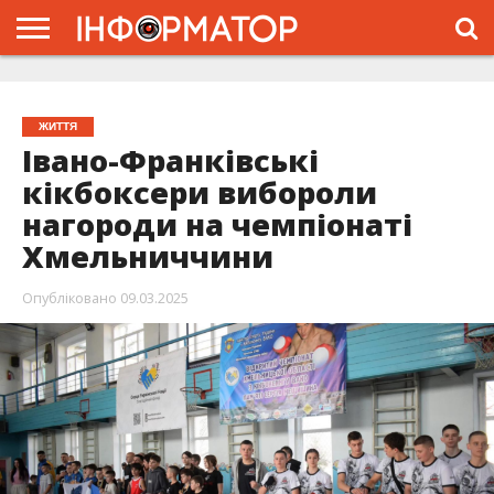
ГОЛОВНА
ЖИТТЯ
ВЛАДА
ГРОШІ
ТРЕШ
ТИСМЕНИЦЯ
НАДВІРНА
РОЗСЛІДУВАННЯ
АФІША
РЕКЛАМА
ПРО
ПРОЄКТ
ЖИТТЯ
Івано-Франківські
кікбоксери вибороли
нагороди на чемпіонаті
Хмельниччини
Опубліковано
09.03.2025