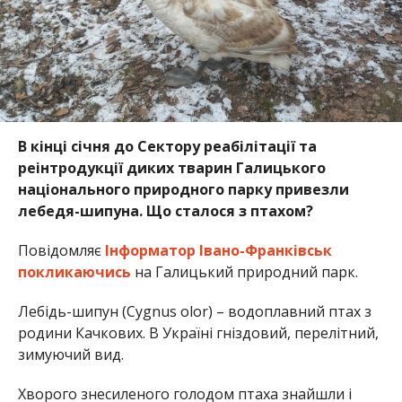
В кінці січня до Сектору реабілітації та
реінтродукції диких тварин Галицького
національного природного парку привезли
лебедя-шипуна. Що сталося з птахом?
Повідомляє
Інформатор Івано-Франківськ
покликаючись
на Галицький природний парк.
Лебідь-шипун (Cygnus olor) – водоплавний птах з
родини Качкових. В Україні гніздовий, перелітний,
зимуючий вид.
Хворого знесиленого голодом птаха знайшли і