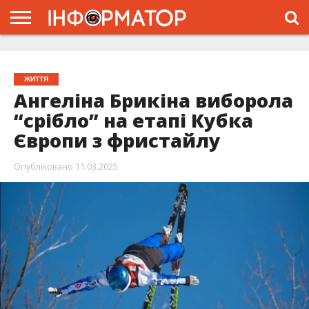
ГОЛОВНА
ЖИТТЯ
ВЛАДА
ГРОШІ
ТРЕШ
ТИСМЕНИЦЯ
НАДВІРНА
РОЗСЛІДУВАННЯ
АФІША
РЕКЛАМА
ПРО
ПРОЄКТ
ЖИТТЯ
Ангеліна Брикіна виборола
“срібло” на етапі Кубка
Європи з фристайлу
Опубліковано
11.03.2025