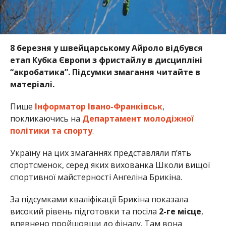
8 березня у швейцарському Айроло відбувся
етап Кубка Європи з фристайлу в дисципліні
“акробатика”. Підсумки змагання читайте в
матеріалі.
Пише
Інформатор Івано-Франківськ
,
покликаючись на
Департамент молодіжної
політики та спорту
.
Україну на цих змаганнях представляли п’ять
спортсменок, серед яких вихованка Школи вищої
спортивної майстерності Ангеліна Брикіна.
За підсумками кваліфікації Брикіна показала
високий рівень підготовки та посіла
2-ге місце
,
впевнено пройшовши до фіналу. Там вона