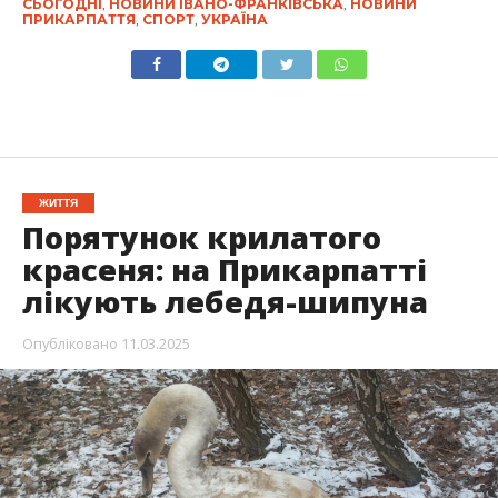
СЬОГОДНІ
,
НОВИНИ ІВАНО-ФРАНКІВСЬКА
,
НОВИНИ
ПРИКАРПАТТЯ
,
СПОРТ
,
УКРАЇНА
ЖИТТЯ
Порятунок крилатого
красеня: на Прикарпатті
лікують лебедя-шипуна
Опубліковано
11.03.2025