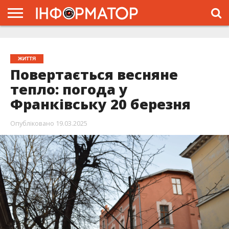
ГОЛОВНА
ЖИТТЯ
ВЛАДА
ГРОШІ
ТРЕШ
ТИСМЕНИЦЯ
НАДВІРНА
РОЗСЛІДУВАННЯ
АФІША
РЕКЛАМА
ПРО
ПРОЄКТ
ЖИТТЯ
Повертається весняне
тепло: погода у
Франківську 20 березня
Опубліковано
19.03.2025