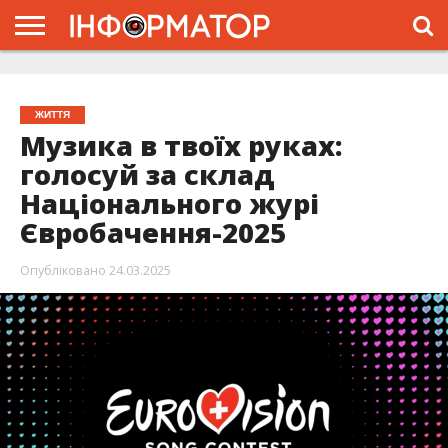
ГОЛОВНА
ЖИТТЯ
ВЛАДА
ГРОШІ
ТРЕШ
ТИСМЕНИЦЯ
НАДВІРНА
РОЗСЛІДУВАННЯ
АФІША
РЕКЛАМА
ПРО
ПРОЄКТ
ЖИТТЯ
Музика в твоїх руках:
голосуй за склад
Національного журі
Євробачення-2025
Опубліковано
24.03.2025