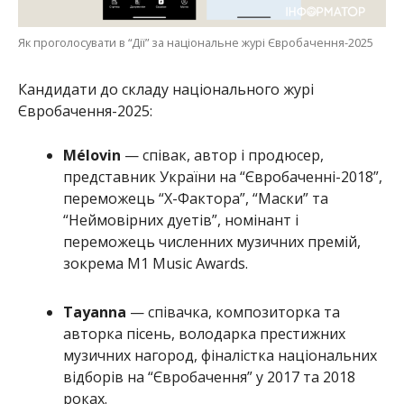
Як проголосувати в “Дії” за національне журі Євробачення-2025
Кандидати до складу національного журі
Євробачення-2025:
Mélovin
— співак, автор і продюсер,
представник України на “Євробаченні-2018”,
переможець “Х-Фактора”, “Маски” та
“Неймовірних дуетів”, номінант і
переможець численних музичних премій,
зокрема M1 Music Awards.
Tayanna
— співачка, композиторка та
авторка пісень, володарка престижних
музичних нагород, фіналістка національних
відборів на “Євробачення” у 2017 та 2018
роках.