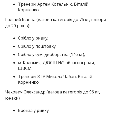
Тренери: Артем Котельнік, Віталій
Корнієнко.
Голіней Іванна (вагова категорія до 76 кг, юніори
до 20 років):
Срібло у ривку;
Срібло у поштовху;
Срібло у сумі двоборства (146 кг);
м. Коломия, ДЮСШ №2 обласної ради,
ШВСМ;
Тренери: ЗТУ Микола Чабан, Віталій
Корнієнко.
Чехович Олександр (вагова категорія до 96 кг,
юнаки):
Бронза у ривку;