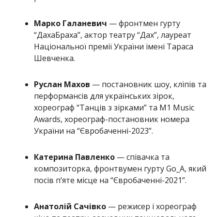
Марко Галаневич
— фронтмен гурту
“ДахаБраха”, актор театру “Дах”, лауреат
Національної премії України імені Тараса
Шевченка.
Руслан Махов
— постановник шоу, кліпів та
перформансів для українських зірок,
хореограф “Танців з зірками” та M1 Music
Awards, хореограф-постановник номера
України на “Євробаченні-2023”.
Катерина Павленко
— співачка та
композиторка, фронтвумен гурту Go_A, який
посів п’яте місце на “Євробаченні-2021”.
Анатолій Сачівко
— режисер і хореограф