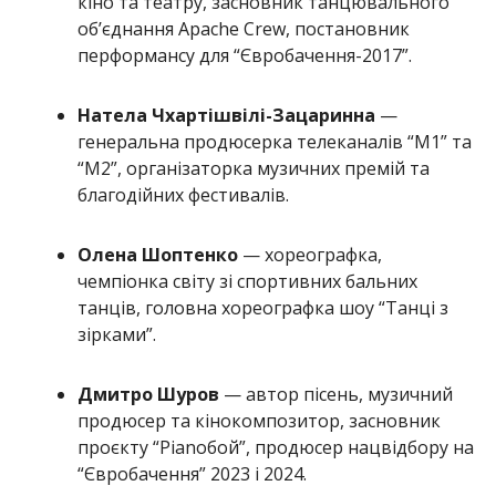
кіно та театру, засновник танцювального
об’єднання Apache Crew, постановник
перформансу для “Євробачення-2017”.
Натела Чхартішвілі-Зацаринна
—
генеральна продюсерка телеканалів “М1” та
“М2”, організаторка музичних премій та
благодійних фестивалів.
Олена Шоптенко
— хореографка,
чемпіонка світу зі спортивних бальних
танців, головна хореографка шоу “Танці з
зірками”.
Дмитро Шуров
— автор пісень, музичний
продюсер та кінокомпозитор, засновник
проєкту “Pianoбой”, продюсер нацвідбору на
“Євробачення” 2023 і 2024.