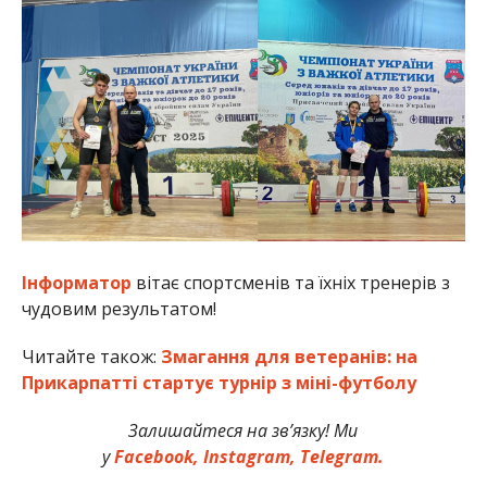
Інформатор
вітає спортсменів та їхніх тренерів з
чудовим результатом!
Читайте також:
Змагання для ветеранів: на
Прикарпатті стартує турнір з міні-футболу
Залишайтеся на зв’язку! Ми
у
Facebook,
Instagram,
Telegram.