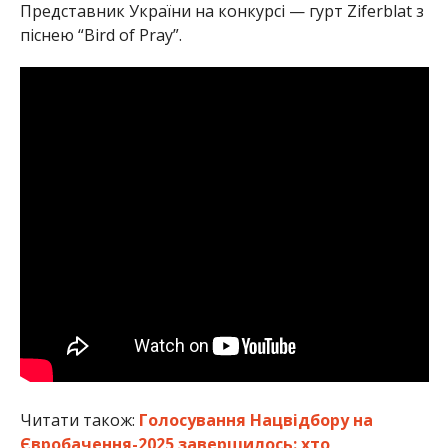
Представник України на конкурсі — гурт Ziferblat з
піснею “Bird of Pray”.
Читати також:
Голосування Нацвідбору на
Євробачення-2025 завершилось: хто