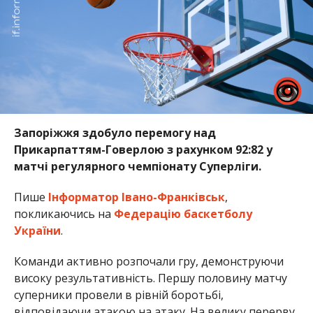
Запоріжжя здобуло перемогу над
Прикарпаттям-Говерлою з рахунком 92:82 у
матчі регулярного чемпіонату Суперліги.
Пише
Інформатор Івано-Франківськ
,
покликаючись на
Федерацію баскетболу
України
.
Команди активно розпочали гру, демонструючи
високу результативність. Першу половину матчу
суперники провели в рівній боротьбі,
відповідаючи атакою на атаку. На велику перерву