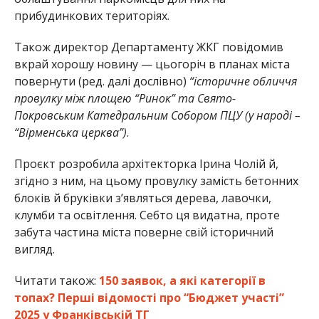
прибудинкових територіях.
Також директор Департаменту ЖКГ повідомив
вкрай хорошу новину — цьогоріч в планах міста
повернути (ред. далі дослівно)
“історичне обличчя
провулку між площею “Ринок” та Свято-
Покровським Катедральним Собором ПЦУ (у народі –
“Вірменська церква”)
.
Проєкт розробила архітекторка Ірина Чолій й,
згідно з ним, на цьому провулку замість бетонних
блоків й бруківки зʼявляться дерева, лавочки,
клумби та освітлення. Себто ця видатна, проте
забута частина міста поверне свій історичний
вигляд.
Читати також:
150 заявок, а які категорії в
топах? Перші відомості про “Бюджет участі”
2025 у Франківській ТГ