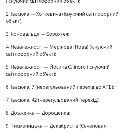
(існуючий світлофорний об’єкт):
2. Івасюка — Хоткевича (існуючий світлофорний
об’єкт);
3. Коновальця — Сорохтея;
4. Незалежності — Мерінова (Нова) (існуючий
світлофорний об’єкт);
5. Незалежності — Йосипа Сліпого (існуючий
світлофорний об’єкт);
6. Івасюка, 7 (нерегульований перехід до АТБ);
7. Івасюка, 42 (нерегульований перехід);
8. Довженка — Дорошенка;
9. Тисменицька — Декабристів (Сеченова);