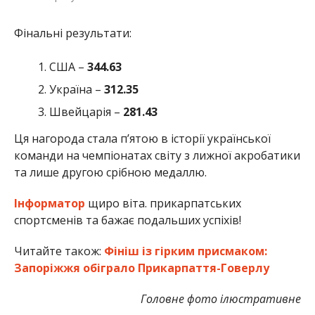
Фінальні результати:
США –
344.63
Україна –
312.35
Швейцарія –
281.43
Ця нагорода стала п’ятою в історії української
команди на чемпіонатах світу з лижної акробатики
та лише другою срібною медаллю.
Інформатор
щиро віта. прикарпатських
спортсменів та бажає подальших успіхів!
Читайте також:
Фініш із гірким присмаком:
Запоріжжя обіграло Прикарпаття-Говерлу
Головне фото ілюстративне