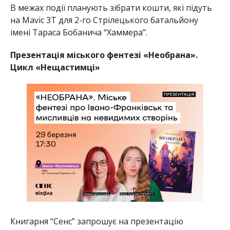
В межах події планують зібрати кошти, які підуть
на Mavic 3T для 2-го Стрілецького батальйону
імені Тараса Бобанича “Хаммера”.
Презентація міського фентезі «Необрана».
Цикл «Нещастимці»
Книгарня “Сенс” запрошує на презентацію