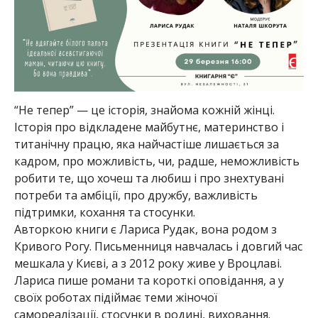
“Не тепер” — це історія, знайома кожній жінці.
Історія про відкладене майбутнє, материнство і
титанічну працю, яка найчастіше лишається за
кадром, про можливість, чи, радше, неможливість
робити те, що хочеш та любиш і про знехтувані
потреби та амбіції, про дружбу, важливість
підтримки, кохання та стосунки.
Авторкою книги є Лариса Рудак, вона родом з
Кривого Рогу. Письменниця навчалась і довгий час
мешкала у Києві, а з 2012 року живе у Вроцлаві.
Лариса пише романи та короткі оповідання, а у
своїх роботах підіймає теми жіночої
самореалізації, стосунки в родині, виховання.