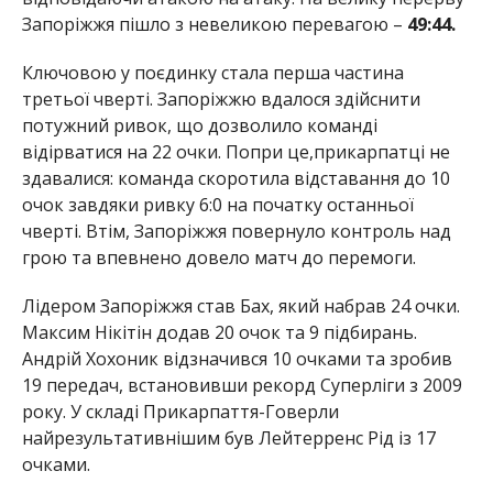
Запоріжжя пішло з невеликою перевагою –
49:44.
Ключовою у поєдинку стала перша частина
третьої чверті. Запоріжжю вдалося здійснити
потужний ривок, що дозволило команді
відірватися на 22 очки. Попри це,прикарпатці не
здавалися: команда скоротила відставання до 10
очок завдяки ривку 6:0 на початку останньої
чверті. Втім, Запоріжжя повернуло контроль над
грою та впевнено довело матч до перемоги.
Лідером Запоріжжя став Бах, який набрав 24 очки.
Максим Нікітін додав 20 очок та 9 підбирань.
Андрій Хохоник відзначився 10 очками та зробив
19 передач, встановивши рекорд Суперліги з 2009
року. У складі Прикарпаття-Говерли
найрезультативнішим був Лейтерренс Рід із 17
очками.