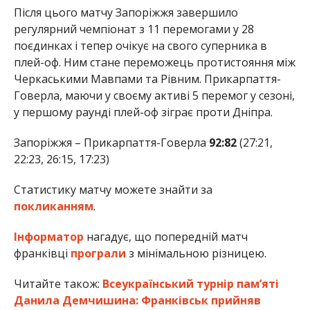
Після цього матчу Запоріжжя завершило
регулярний чемпіонат з 11 перемогами у 28
поєдинках і тепер очікує на свого суперника в
плей-оф. Ним стане переможець протистояння між
Черкаськими Мавпами та Рівним. Прикарпаття-
Говерла, маючи у своєму активі 5 перемог у сезоні,
у першому раунді плей-оф зіграє проти Дніпра.
Запоріжжя – Прикарпаття-Говерла
92:82
(27:21,
22:23, 26:15, 17:23)
Статистику матчу можете знайти за
покликанням
.
Інформатор
нагадує, що попередній матч
франківці
програли
з мінімальною різницею.
Читайте також:
Всеукраїнський турнір пам’яті
Данила Демчишина: Франківськ прийняв