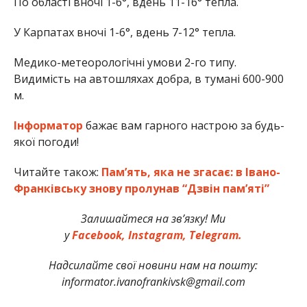
По області вночі 1-6°, вдень 11-16° тепла.
У Карпатах вночі 1-6°, вдень 7-12° тепла.
Медико-метеорологічні умови 2-го типу.
Видимість на автошляхах добра, в тумані 600-900
м.
Інформатор
бажає вам гарного настрою за будь-
якої погоди!
Читайте також:
Пам’ять, яка не згасає: в Івано-
Франківську знову пролунав “Дзвін пам’яті”
Залишайтеся на зв’язку! Ми
у
Facebook,
Instagram,
Telegram.
Надсилайте свої новини нам на пошту:
informator.ivanofrankivsk@gmail.com