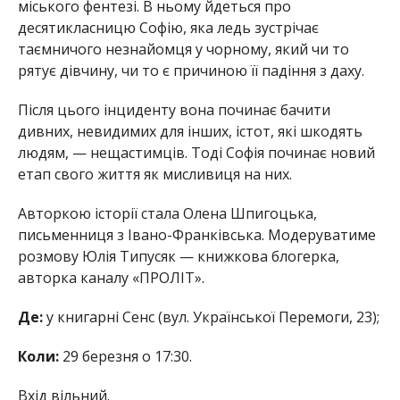
міського фентезі. В ньому йдеться про
десятикласницю Софію, яка ледь зустрічає
таємничого незнайомця у чорному, який чи то
рятує дівчину, чи то є причиною її падіння з даху.
Після цього інциденту вона починає бачити
дивних, невидимих для інших, істот, які шкодять
людям, — нещастимців. Тоді Софія починає новий
етап свого життя як мисливиця на них.
Авторкою історії стала Олена Шпигоцька,
письменниця з Івано-Франківська. Модеруватиме
розмову Юлія Типусяк — книжкова блогерка,
авторка каналу «ПРОЛІТ».
Де:
у книгарні Сенс (вул. Української Перемоги, 23);
Коли:
29 березня о 17:30.
Вхід вільний.