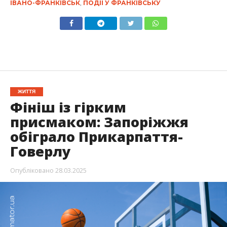
ІВАНО-ФРАНКІВСЬК
,
ПОДІЇ У ФРАНКІВСЬКУ
ЖИТТЯ
Фініш із гірким
присмаком: Запоріжжя
обіграло Прикарпаття-
Говерлу
Опубліковано
28.03.2025