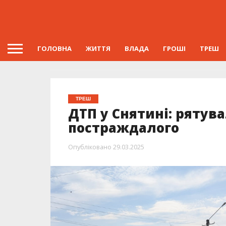
ГОЛОВНА
ЖИТТЯ
ВЛАДА
ГРОШІ
ТРЕШ
ТРЕШ
ДТП у Снятині: ряту
постраждалого
Опубліковано
29.03.2025