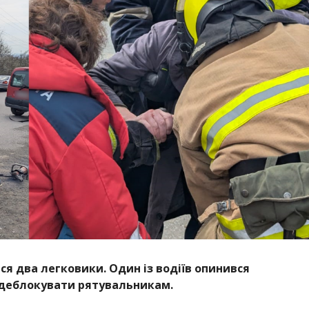
ися два легковики. Один із водіїв опинився
я деблокувати рятувальникам.