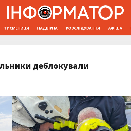
ТИСМЕНИЦЯ
НАДВІРНА
РОЗСЛІДУВАННЯ
АФІША
вальники деблокували