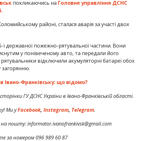
вськ
покликаючись на
Головне управління ДСНС
.
 Коломийському районі, сталася аварія за участі двох
15-ї державної пожежно-рятувальної частини. Вони
иснутим у понівеченому авто, та передали його
 рятувальники відключили акумуляторні батареї обох
 загорянню.
в Івано-Франківську: що відомо?
-сторінки
ГУ ДСНС України в Івано-Франківській області.
у! Ми у
Facebook
,
Instagram
,
Telegram
.
на пошту: informator.ivanofrankivsk@gmail.com
те за номером 096 989 60 87