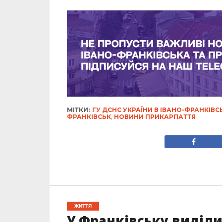
МІТКИ:
ГУ ДСНС УКРАЇНИ В ІВАНО-ФРАНКІВС
ФРАНКІВСЬК
,
НОВИНИ ПРИКАРПАТТЯ
ЖИТТЯ
У Франківську виділи