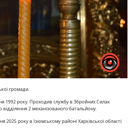
ької громади.
я 1992 року. Проходив службу в Збройних Силах
о відділення 2 механізованого батальйону.
я 2025 року в Ізюмському районі Харківської області.