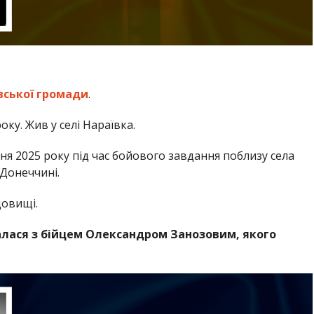
вської громади
.
ку. Жив у селі Нараївка.
я 2025 року під час бойового завдання поблизу села
Донеччині.
довищі.
лася з бійцем Олександром Занозовим, якого