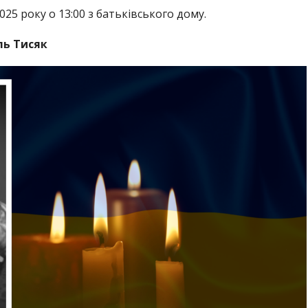
25 року о 13:00 з батьківського дому.
ль Тисяк