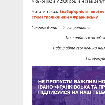
міської ради. У 2020 році він став депу
Читати також:
Безбар’єрність, якої н
стоматполіклініки у Франківську
Головне фото — ілюстративне.
Залишайтеся на зв’язк
Надсилайте свої новини нам 
Телефонуй