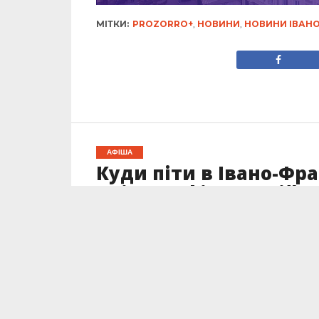
МІТКИ:
PROZORRO+
,
НОВИНИ
,
НОВИНИ ІВАНО
АФІША
Куди піти в Івано-Фра
квітня: афіша подій
Опубліковано
31.03.2025