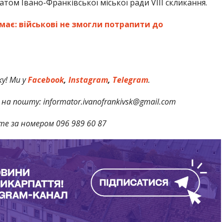
татом Івано-Франківської міської ради VIII скликання.
емає: військові не змогли потрапити до
у! Ми у
Facebook
,
Instagram
,
Telegram
.
на пошту: informator.ivanofrankivsk@gmail.com
те за номером 096 989 60 87