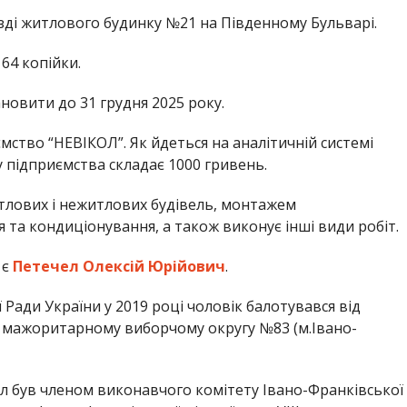
зді житлового будинку №21 на Південному Бульварі.
 64 копійки.
новити до 31 грудня 2025 року.
ство “НЕВІКОЛ”. Як йдеться на аналітичній системі
у підприємства складає 1000 гривень.
тлових і нежитлових будівель, монтажем
та кондиціонування, а також виконує інші види робіт.
 є
Петечел Олексій Юрійович
.
Ради України у 2019 році чоловік балотувався від
 мажоритарному виборчому округу №83 (м.Івано-
ел був членом виконавчого комітету Івано-Франківської