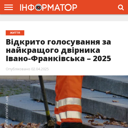
ГОЛОВНА
ЖИТТЯ
ВЛАДА
ГРОШІ
ТРЕШ
ТИСМЕНИЦЯ
НАДВІРНА
РОЗСЛІДУВАННЯ
АФІША
РЕКЛАМА
ПРО
ПРОЄКТ
ЖИТТЯ
Відкрито голосування за
найкращого двірника
Івано-Франківська – 2025
Опубліковано
02.04.2025