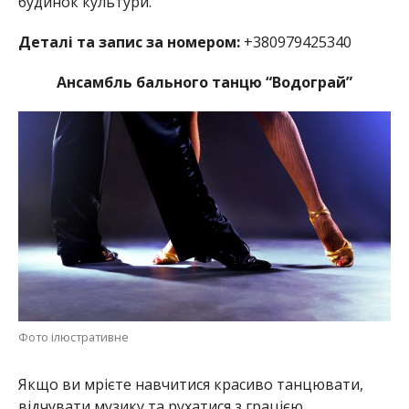
будинок культури.
Деталі та запис за номером:
+380979425340
Ансамбль бального танцю “Водограй”
Фото ілюстративне
Якщо ви мрієте навчитися красиво танцювати,
відчувати музику та рухатися з грацією,