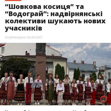
“Шовкова косиця” та
“Водограй”: надвірнянські
колективи шукають нових
учасників
Опубліковано
02.04.2025