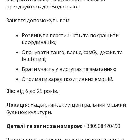
приєднуйтесь до “Водограю”!
Заняття допоможуть вам:
Розвинути пластичність та покращити
координацію;
Опанувати танго, вальс, самбу, джайв та
інші стилі;
Брати участь у виступах та змаганнях;
Отримати заряд позитивних емоцій.
Вік:
від 6 до 25 років.
Локація:
Надвірнянський центральний міський
будинок культури.
Деталі та запис за номером:
+380508420490
Якщо ви маєте талант, любите музику, танці та