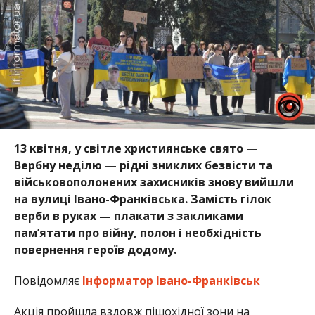
13 квітня, у світле християнське свято —
Вербну неділю — рідні зниклих безвісти та
військовополонених захисників знову вийшли
на вулиці Івано-Франківська. Замість гілок
верби в руках — плакати з закликами
пам’ятати про війну, полон і необхідність
повернення героїв додому.
Повідомляє
Інформатор Івано-Франківськ
Акція пройшла вздовж пішохідної зони на