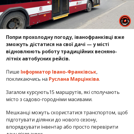
Попри прохолодну погоду, іванофранківці вже
зможуть дістатися на свої дачі — у місті
відновлюють роботу традиційних весняно-
літніх автобусних рейсів.
Пише
Інформатор Івано-Франківськ
,
покликаючись на
Руслана Марцінківа
.
Загалом курсують15 маршрутів, які сполучають
місто з садово-городніми масивами.
Мешканці можуть скористатися транспортом, щоб
підготувати ділянки до нового сезону,
впорядкувати інвентар або просто перевірити
дачу після зими.