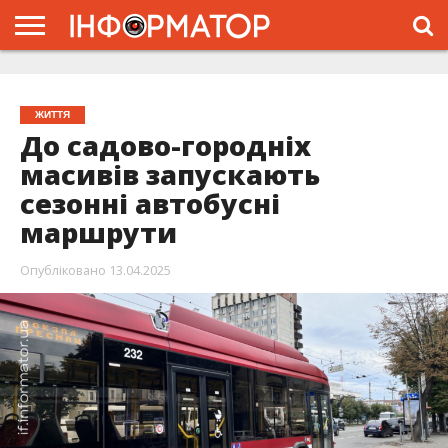
ГОЛОВНА
ЖИТТЯ
ВЛАДА
ГРОШІ
ТРЕШ
ТИСМЕНИЦЯ
НАДВІРНА
РОЗСЛІДУВАННЯ
АФІША
РЕКЛАМА
ПРО
ПРОЄКТ
ЖИТТЯ
До садово-городніх
масивів запускають
сезонні автобусні
маршрути
Опубліковано
13.04.2025