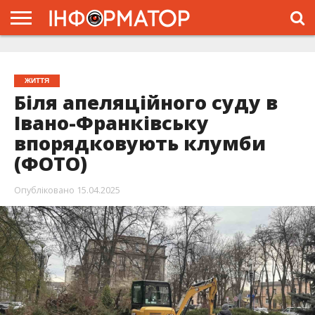
ГОЛОВНА
ЖИТТЯ
ВЛАДА
ГРОШІ
ТРЕШ
ТИСМЕНИЦЯ
НАДВІРНА
РОЗСЛІДУВАННЯ
АФІША
РЕКЛАМА
ПРО
ПРОЄКТ
ЖИТТЯ
Біля апеляційного суду в
Івано-Франківську
впорядковують клумби
(ФОТО)
Опубліковано
15.04.2025