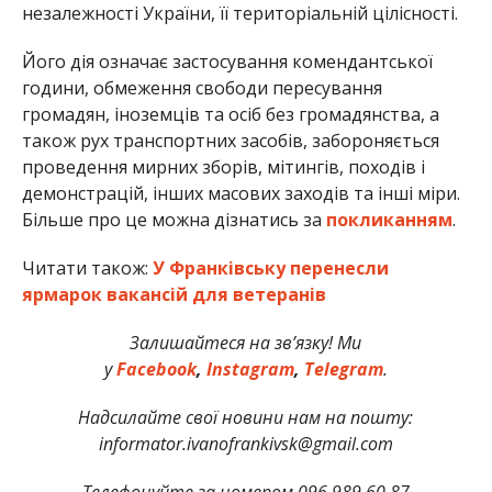
незалежності України, її територіальній цілісності.
Його дія означає застосування комендантської
години, обмеження свободи пересування
громадян, іноземців та осіб без громадянства, а
також рух транспортних засобів, забороняється
проведення мирних зборів, мітингів, походів і
демонстрацій, інших масових заходів та інші міри.
Більше про це можна дізнатись за
покликанням
.
Читати також:
У Франківську перенесли
ярмарок вакансій для ветеранів
Залишайтеся на зв’язку! Ми
у
Facebook
,
Instagram
,
Telegram
.
Надсилайте свої новини нам на пошту:
informator.ivanofrankivsk@gmail.com
Телефонуйте за номером 096 989 60 87