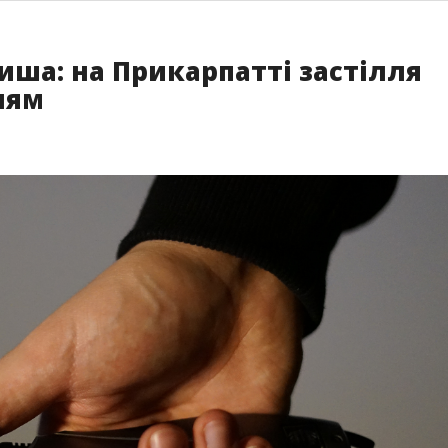
риша: на Прикарпатті застілля
ням