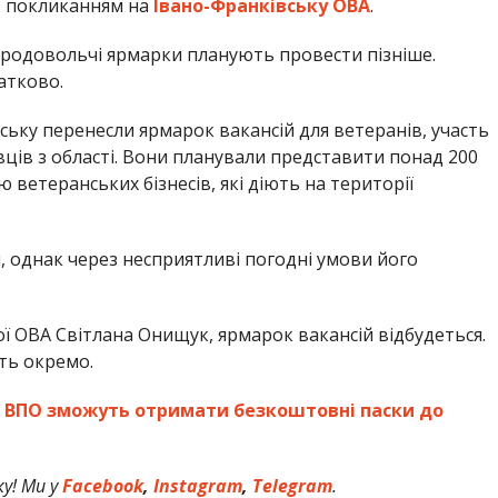
 покликанням на
Івано-Франківську ОВА
.
 продовольчі ярмарки планують провести пізніше.
атково.
ську перенесли ярмарок вакансій для ветеранів, участь
ців з області. Вони планували представити понад 200
 ветеранських бізнесів, які діють на території
я, однак через несприятливі погодні умови його
ї ОВА Світлана Онищук, ярмарок вакансій відбудеться.
ть окремо.
ві ВПО зможуть отримати безкоштовні паски до
у! Ми у
Facebook
,
Instagram
,
Telegram
.