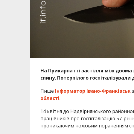
На Прикарпатті застілля між двом
спину. Потерпілого госпіталізували
Пише
Інформатор Івано-Франківськ
з
області
.
14 квітня до Надвірнянського районног
працівників про госпіталізацію 57-річ
проникаючим ножовим пораненням сп