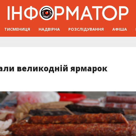
ТИСМЕНИЦЯ
НАДВІРНА
РОЗСЛІДУВАННЯ
АФІША
вали великодній ярмарок