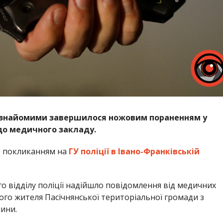
а знайомими завершилося ножовим пораненням у
 до медичного закладу.
 покликанням на
ГУ поліції в Івано-Франківській
о відділу поліції надійшло повідомлення від медичних
ного жителя Пасічнянської територіальної громади з
ини.