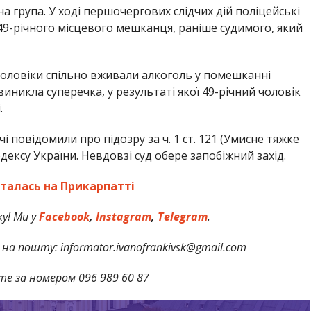
на група. У ході першочергових слідчих дій поліцейські
49-річного місцевого мешканця, раніше судимого, який
оловіки спільно вживали алкоголь у помешканні
виникла суперечка, у результаті якої 49-річний чоловік
.
чі повідомили про підозру за ч. 1 ст. 121 (Умисне тяжке
ексу України. Невдовзі суд обере запобіжний захід.
талась на Прикарпатті
у! Ми у
Facebook
,
Instagram
,
Telegram
.
на пошту: informator.ivanofrankivsk@gmail.com
те за номером 096 989 60 87