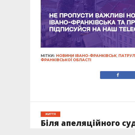
МІТКИ:
НОВИНИ ІВАНО-ФРАНКІВСЬК
,
ПАТРУЛ
ФРАНКІВСЬКОЇ ОБЛАСТІ
ЖИТТЯ
Біля апеляційного су
впорядковують клумб