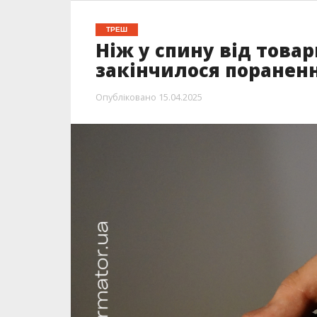
ТРЕШ
Ніж у спину від това
закінчилося поранен
Опубліковано
15.04.2025