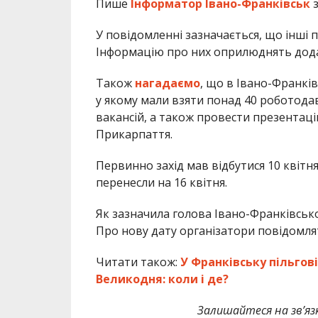
Пише
Інформатор Івано-Франківськ
з
У повідомленні зазначається, що інші
Інформацію про них оприлюднять дод
Також
нагадаємо
, що в Івано-Франків
у якому мали взяти понад 40 роботодав
вакансій, а також провести презентацію
Прикарпаття.
Первинно захід мав відбутися 10 квітн
перенесли на 16 квітня.
Як зазначила голова Івано-Франківсько
Про нову дату організатори повідомля
Читати також:
У Франківську пільго
Великодня: коли і де?
Залишайтеся на зв’язк