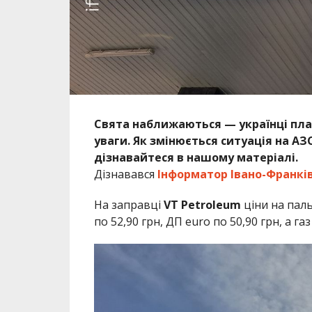
Свята наближаються — українці план
уваги. Як змінюється ситуація на А
дізнавайтеся в нашому матеріалі.
Дізнавався
Інформатор Івано-Франкі
На заправці
VT Petroleum
ціни на пал
по 52,90 грн, ДП euro по 50,90 грн, а газ