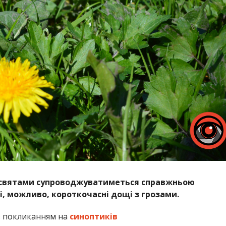
 святами супроводжуватиметься справжньою
 і, можливо, короткочасні дощі з грозами.
 покликанням на
синоптиків