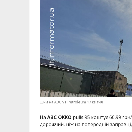
Ціни на АЗС VT Petroleum 17 квітня
На
АЗС OKKO
pulls 95 коштує 60,99 грн/
дорожчий, ніж на попередній заправці, 