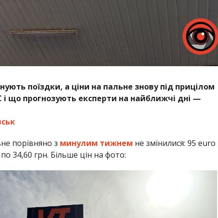
ують поїздки, а ціни на пальне знову під прицілом
ЗС і що прогнозують експерти на найближчі дні —
вськ
ьне порівняно з
минулим тижнем
не змінилися: 95 euro
 по 34,60 грн. Більше цін на фото: