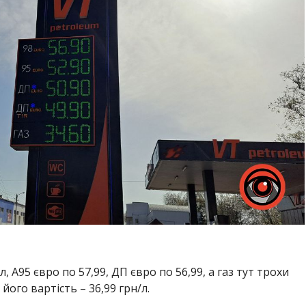
л, А95 євро по 57,99, ДП євро по 56,99, а газ тут трохи
його вартість – 36,99 грн/л.