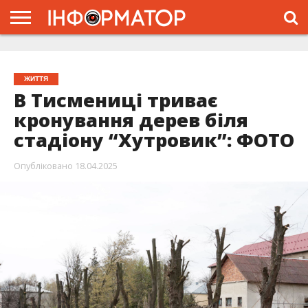
ГОЛОВНА
ЖИТТЯ
ВЛАДА
ГРОШІ
ТРЕШ
ТИСМЕНИЦЯ
НАДВІРНА
РОЗСЛІДУВАННЯ
АФІША
РЕКЛАМА
ПРО
ПРОЄКТ
ЖИТТЯ
В Тисмениці триває
кронування дерев біля
стадіону “Хутровик”: ФОТО
Опубліковано
18.04.2025