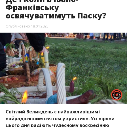
Франківську
освячуватимуть Паску?
Опубліковано
18.04.2025
Світлий Великдень є найважливішим і
найрадіснішим святом у християн. Усі віряни
цього дня радіють чудесному воскресінню