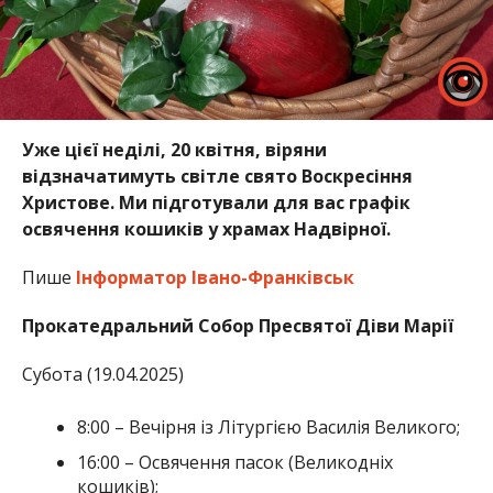
Уже цієї неділі, 20 квітня, віряни
відзначатимуть світле свято Воскресіння
Христове. Ми підготували для вас графік
освячення кошиків у храмах Надвірної.
Пише
Інформатор Івано-Франківськ
Прокатедральний Собор Пресвятої Діви Марії
Субота (19.04.2025)
8:00 – Вечірня із Літургією Василія Великого;
16:00 – Освячення пасок (Великодніх
кошиків);