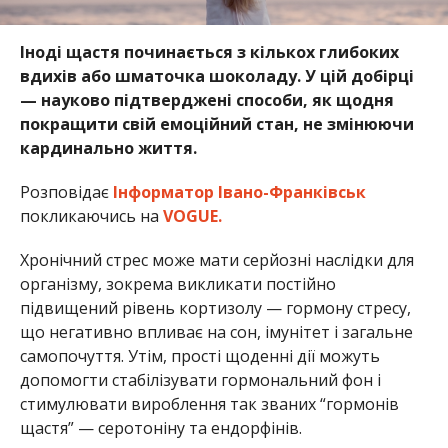
Іноді щастя починається з кількох глибоких
вдихів або шматочка шоколаду. У цій добірці
— науково підтверджені способи, як щодня
покращити свій емоційний стан, не змінюючи
кардинально життя.
Розповідає
Інформатор Івано-Франківськ
покликаючись на
VOGUE.
Хронічний стрес може мати серйозні наслідки для
організму, зокрема викликати постійно
підвищений рівень кортизолу — гормону стресу,
що негативно впливає на сон, імунітет і загальне
самопочуття. Утім, прості щоденні дії можуть
допомогти стабілізувати гормональний фон і
стимулювати вироблення так званих “гормонів
щастя” — серотоніну та ендорфінів.