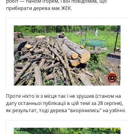
робіт — паном Ігорем, і він повідомив, що
прибирати дерева має ЖЕК.
Проте ніхто їх з місця так і не зрушив (станом на
дату останньої публікації в цій темі за 28 серпня),
як результат, тоді дерева “вкорінились” на узбіччі.