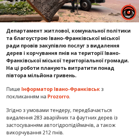
Департамент житлової, комунальної політики
та благоустрою Івано-Франківської міської
ради провів закупівлю послуг з видалення
дерев і корчування пнів на території Івано-
Франківської міської територіальної громади.
На ці роботи планують витратити понад
півтора мільйона гривень.
Пише
Інформатор Івано-Франківськ
з
покликанням на
Prozorro
.
Згідно з умовами тендеру, передбачається
видалення 283 аварійних та фаутних дерев із
застосуванням автогідропідіймачів, а також
викорчування 212 пнів.