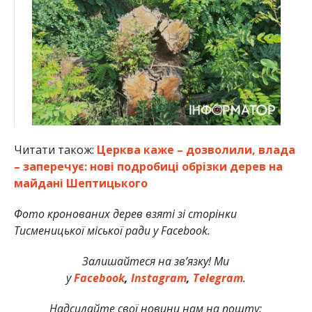
Читати також:
Церква каже – дозволили, влада
– заперечує: нові подробиці обрізки дерев на
майдані Шептицького
Фото кронованих дерев взяті зі сторінки
Тисменицької міської ради у Facebook.
Залишайтеся на зв’язку! Ми
у
Facebook
,
Instagram
,
Telegram
.
Надсилайте свої новини нам на пошту: