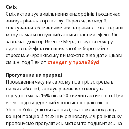
Сміх
Сміх активізує вивільнення ендорфінів і водночас
знижує рівень кортизолу. Перегляд комедій,
спілкування з близькими або вправи зі сміхотерапії
можуть мати потужний антивітальний ефект. Як
зазначає доктор Вісенте Мера, почуття гумору —
один із найефективніших засобів боротьби зі
стресом. У Франківську ви можете відвідати цікаві
смішні події, як от
стендап у тролейбусі
.
Прогулянки на природі
Проведення часу на свіжому повітрі, зокрема в
парках або лісі, знижує рівень кортизолу в
середньому на 16% після 20 хвилин активності. Цей
ефект підтверджений японською практикою
Shinrin Yoku («лісові ванни»), яка також покращує
концентрацію й психічну рівновагу. У Франківську
пропонуємо прогулятись містом та подивитись на