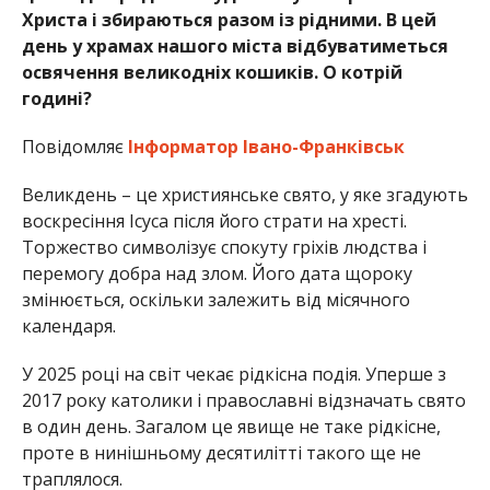
Христа і збираються разом із рідними. В цей
день у храмах нашого міста відбуватиметься
освячення великодніх кошиків. О котрій
годині?
Повідомляє
Інформатор Івано-Франківськ
Великдень – це християнське свято, у яке згадують
воскресіння Ісуса після його страти на хресті.
Торжество символізує спокуту гріхів людства і
перемогу добра над злом. Його дата щороку
змінюється, оскільки залежить від місячного
календаря.
У 2025 році на світ чекає рідкісна подія. Уперше з
2017 року католики і православні відзначать свято
в один день. Загалом це явище не таке рідкісне,
проте в нинішньому десятилітті такого ще не
траплялося.