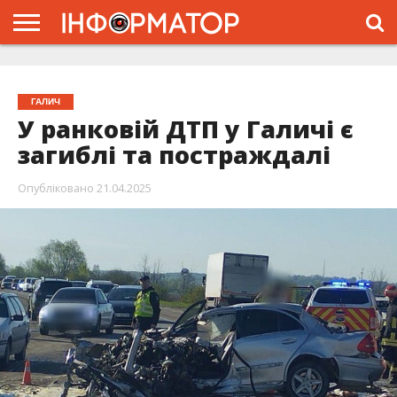
ГОЛОВНА
ЖИТТЯ
ВЛАДА
ГРОШІ
ТРЕШ
ТИСМЕНИЦЯ
НАДВІРНА
РОЗСЛІДУВАННЯ
АФІША
РЕКЛАМА
ПРО
ПРОЄКТ
ГАЛИЧ
У ранковій ДТП у Галичі є
загиблі та постраждалі
Опубліковано
21.04.2025