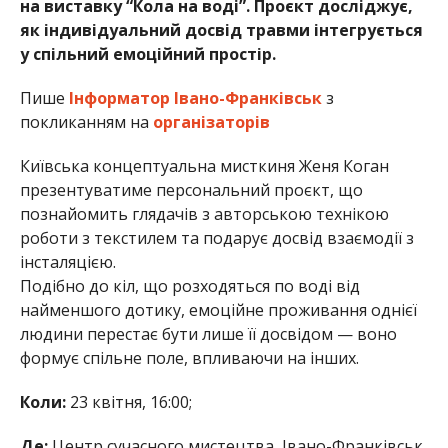
на виставку “Кола на воді”. Проєкт досліджує,
як індивідуальний досвід травми інтегрується
у спільний емоційний простір.
Пише
Інформатор Івано-Франківськ
з
покликанням на
організаторів
Київська концептуальна мисткиня Женя Коган
презентуватиме персональний проєкт, що
познайомить глядачів з авторською технікою
роботи з текстилем та подарує досвід взаємодії з
інсталяцією.
Подібно до кіл, що розходяться по воді від
найменшого дотику, емоційне проживання однієї
людини перестає бути лише її досвідом — воно
формує спільне поле, впливаючи на інших.
Коли:
23 квітня, 16:00;
Де:
Центр сучасного мистецтва, Івано-Франківськ,