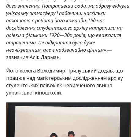
його значення. Потрапивши сюди, ми одразу відчули
унікальну атмосферу і побачили, наскільки
важливою є робота його команди. Під час
дослідження студентського архіву натрапили на
плівки з фільмами 1920—30х років, що вважалися
втраченими. Це відкриття було дуже
неочікуванним, але є надзвичайно цінним»,
—
зазначив Алік Дарман.
Його колега Володимир Прилуцький додав, що
працює над магістерським дослідженням архіву
студентських плівок як невивченого явища
української кіношколи.