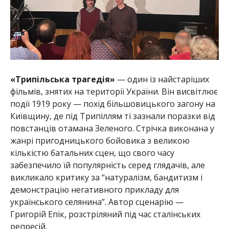
«Трипільська трагедія»
— один із найстаріших
фільмів, знятих на території України. Він висвітлює
події 1919 року — похід більшовицького загону на
Київщину, де під Трипіллям ті зазнали поразки від
повстанців отамана Зеленого. Стрічка виконана у
жанрі пригодницького бойовика з великою
кількістю батальних сцен, що свого часу
забезпечило їй популярність серед глядачів, але
викликало критику за “натуралізм, бандитизм і
демонстрацію негативного прикладу для
українського селянина”. Автор сценарію —
Григорій Епік, розстріляний під час сталінських
репресій.