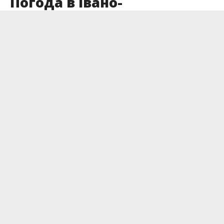
Погода в Івано-
Франківську та області на
23 квітня
Опубліковано
22.04.2025
Па-па сонячні дні? На завтра синоптики
прогнозують нам мінливу хмарність та дощову