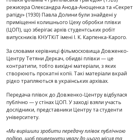
режисера Олександра Анода-Анощенка та «Секрет
рапіду» (1930) Павла Долини були знайдені у
приміщенні колишнього Цеху обробки плівки
(ЦОП), що зберігає архів студентських робіт
випускників КНУТКіТ імені І. К. Карпенка-Карого.
За словами керівниці фільмосховища Довженко-
Центру Тетяни Деркач, обидві плівки — це
контратипи, тобто вихідні матеріали, з яких
створюють прокатні копії. Такі матеріали вкрай
рідко трапляються в українських архівах.
Передача плівок до Довженко-Центру відбулася
публічно — у стінах ЦОП. У заході взяли участь
дослідники, представники Центру та студенти
університету.
«Ми вирішили зробити передачу плівок публічною
подією, щоб привернути увагу до цього місця та