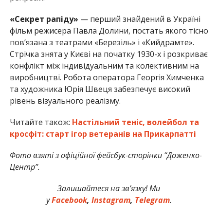
«Секрет рапіду»
— перший знайдений в Україні
фільм режисера Павла Долини, постать якого тісно
пов’язана з театрами «Березіль» і «Кийдрамте».
Стрічка знята у Києві на початку 1930-х і розкриває
конфлікт між індивідуальним та колективним на
виробництві. Робота оператора Георгія Химченка
та художника Юрія Швеця забезпечує високий
рівень візуального реалізму.
Читайте також:
Настільний теніс, волейбол та
кросфіт: старт ігор ветеранів на Прикарпатті
Фото взяті з офіційної фейсбук-сторінки “Доженко-
Центр”.
Залишайтеся на зв’язку! Ми
у
Facebook
,
Instagram
,
Telegram
.