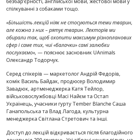
безбар’єрності, англійської мови, жестової мови у
спілкуванні з собаками тощо.
«Більшість лекцій ніяк не стосуються теми тварин,
але кожна з них – рятує тварин. Лекторів ми
обирали так, щоб охопити максимум різнопланових
сфер і саме тих, чиї «балачки» самі залюбки
послухаємо»,
— пояснює засновник UAnimals
Олександр Тодорчук.
Серед спікерів — маркетолог Андрій Федорів,
комік Василь Байдак, продюсер Володимир
Завадюк, артменеджерка Катя Тейлор,
військовослужбовці Масі Найєм та Остап
Українець, учасники гурту Tember Blanche Саша
Ганапольська та Влад Лагода, культурна
менеджерка Світлана Стретович та інші.
Доступ до лекцій відкривається після благодійного
донату від 200 гривень. Усі зібрані кошти підуть на