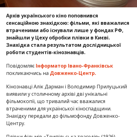
Архів українського кіно поповнився
сенсаційною знахідкою: фільми, які вважалися
втраченими або існували лише у фондах РФ,
знайшли у Цеху обробки плівки в Києві.
Знахідка стала результатом дослідницької
роботи студентів-кінознавців.
Повідомляє
Інформатор Івано-Франківськ
покликаючись на
Довженко-Центр.
Кінознавці Алік Дарман і Володимир Прилуцький
виявили у столичному архіві дві унікальні
фільмокопії, що тривалий час вважалися
втраченими для української кіноспадщини.
Знахідку передали до фільмофонду Довженко-
Центру.
Плівки фільмів «Трипільська трагедія» (1926)