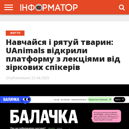
ГОЛОВНА
ЖИТТЯ
ВЛАДА
ГРОШІ
ТРЕШ
ТИСМЕНИЦЯ
НАДВІРНА
РОЗСЛІДУВАННЯ
АФІША
РЕКЛАМА
ПРО
ПРОЄКТ
ЖИТТЯ
Навчайся і рятуй тварин:
UAnimals відкрили
платформу з лекціями від
зіркових спікерів
Опубліковано
22.04.2025