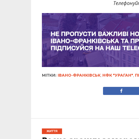
Телефонуй
МІТКИ:
ІВАНО-ФРАНКІВСЬК
,
НФК "УРАГАН"
,
П
ЖИТТЯ