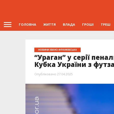
ГОЛОВНА
ЖИТТЯ
ВЛАДА
ГРОШІ
ТРЕШ
НОВИНИ ІВАНО-ФРАНКІВСЬКА
“Ураган” у серії пена
Кубка України з футз
Опубліковано
27.04.2025