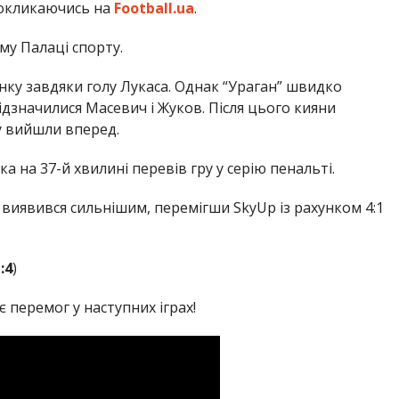
покликаючись на
Football.ua
.
му Палаці спорту.
нку завдяки голу Лукаса. Однак “Ураган” швидко
дзначилися Масевич і Жуков. Після цього кияни
у вийшли вперед.
а на 37-й хвилині перевів гру у серію пенальті.
” виявився сильнішим, перемігши SkyUp із рахунком 4:1
:4
)
 перемог у наступних іграх!