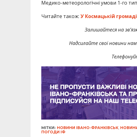
Медико-метеорологічні умови 1-го тип
Читайте також:
У Космацькій громаді 
Залишайтеся на зв’язк
Надсилайте свої новини нам 
Телефонуй
МІТКИ:
НОВИНИ ІВАНО-ФРАНКІВСЬК
,
НОВИНИ
ПОГОДИ ІФ