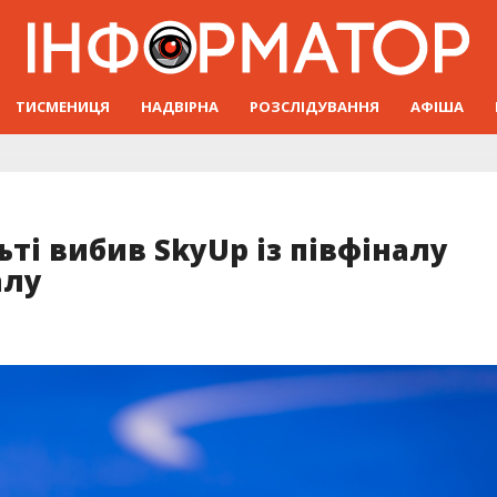
ТИСМЕНИЦЯ
НАДВІРНА
РОЗСЛІДУВАННЯ
АФІША
льті вибив SkyUp із півфіналу
алу