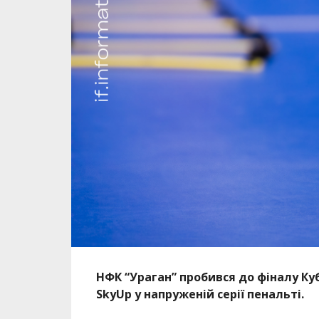
НФК “Ураган” пробився до фіналу Ку
SkyUp у напруженій серії пенальті.