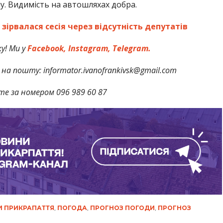
у. Видимість на автошляхах добра.
зірвалася сесія через відсутність депутатів
у! Ми у
Facebook,
Instagram,
Telegram.
на пошту: informator.ivanofrankivsk@gmail.com
те за номером 096 989 60 87
 ПРИКРАПАТТЯ
,
ПОГОДА
,
ПРОГНОЗ ПОГОДИ
,
ПРОГНОЗ