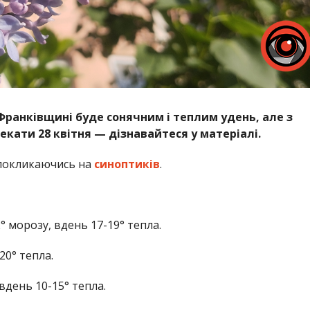
-Франківщині буде сонячним і теплим удень, але з
екати 28 квітня — дізнавайтеся у матеріалі.
окликаючись на
синоптиків
.
° морозу, вдень 17-19° тепла.
20° тепла.
 вдень 10-15° тепла.