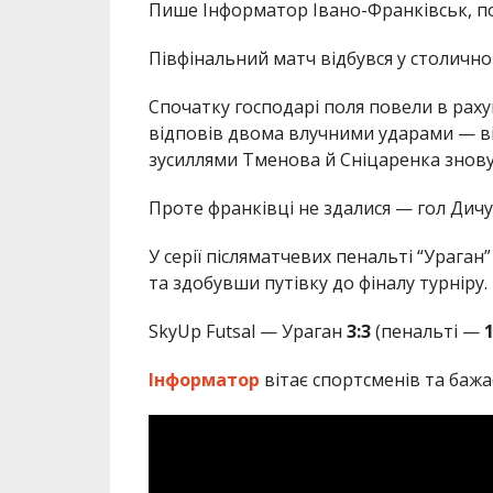
Пише Інформатор Івано-Франківськ, 
Півфінальний матч відбувся у столично
Спочатку господарі поля повели в раху
відповів двома влучними ударами — ві
зусиллями Тменова й Сніцаренка знов
Проте франківці не здалися — гол Дичук
У серії післяматчевих пенальті “Ураган
та здобувши путівку до фіналу турніру.
SkyUp Futsal — Ураган
3:3
(пенальті —
1
Інформатор
вітає спортсменів та бажає