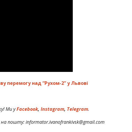
ву перемогу над “Рухом-2” у Львові
у! Ми у
Facebook
,
Instagram
,
Telegram
.
на пошту: informator.ivanofrankivsk@gmail.com