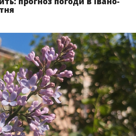
ть: прогноз погоди в Івано-
ітня