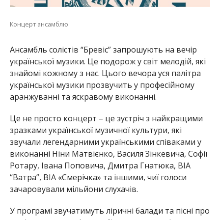
Концерт ансамблю
Ансамбль солістів “Бревіс” запрошують на вечір
української музики. Це подорож у світ мелодій, які
знайомі кожному з нас. Цього вечора уся палітра
української музики прозвучить у професійному
аранжуванні та яскравому виконанні.
Це не просто концерт – це зустріч з найкращими
зразками української музичної культури, які
звучали легендарними українськими співаками у
виконанні Ніни Матвієнко, Василя Зінкевича, Софії
Ротару, Івана Поповича, Дмитра Гнатюка, ВІА
“Ватра”, ВІА «Смерічка» та іншими, чиї голоси
зачаровували мільйони слухачів.
У програмі звучатимуть ліричні балади та пісні про