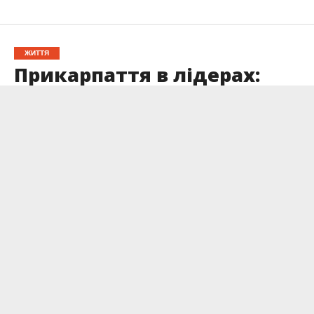
ЖИТТЯ
Прикарпаття в лідерах:
два культурні проєкти
увійшли до рейтингу УКФ
Опубліковано
29.04.2025