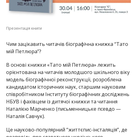
Презентація книги
Чим зацікавить читачів біографічна книжка “Тато
мій Петлюра”?
В основі книжки «Тато мій Петлюра» лежить
орієнтована на читачів молодшого шкільного віку
модель біографічної реконструкції, розроблена
кандидатом історичних наук, старшим науковим
співробітником Інституту біографічних досліджень
НБУВ і фахівцем із дитячої книжки та читання
Наталією Марченко (письменницьке псевдо —
Наталія Савчук).
Це науково-популярний “життєпис-інсталяція”, де
розповідь про славетного українського