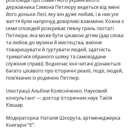
державника Симона Петлюру ведеться від імені
його доньки Лесі, яку він дуже любив, і в них усе
життя були напрочуд довірливі взаємини. Кожна з
семи оповідей розкриває певну грань постаті
Петлюри, яка може бути цікавою дітям (дар слова
та любов до музики й мистецтва, вміння
товаришувати й гуртувати людей, здатність
триматися обраного шляху та самовіддане
служіння справі). Водночас юні читачі дізнаються
багато цікавого про історичні реалії, події, людей,
пов’язаних із родиною Петлюр.
Ілюстрації Альбіни Колесніченко. Науковий
консультант — доктор історичних наук Таїсія
Ківшар.
Модераторка: Наталія Шкорута, артменеджерка
Книгарні “Є”.