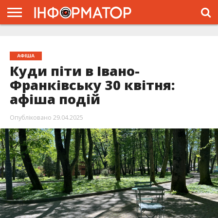
ГОЛОВНА
ЖИТТЯ
ВЛАДА
ГРОШІ
ТРЕШ
ТИСМЕНИЦЯ
НАДВІРНА
РОЗСЛІДУВАННЯ
АФІША
РЕКЛАМА
ПРО
ПРОЄКТ
АФІША
Куди піти в Івано-
Франківську 30 квітня:
афіша подій
Опубліковано
29.04.2025