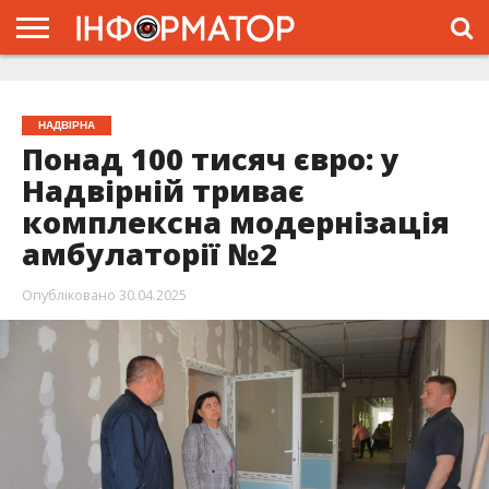
ГОЛОВНА
ЖИТТЯ
ВЛАДА
ГРОШІ
ТРЕШ
ТИСМЕНИЦЯ
НАДВІРНА
РОЗСЛІДУВАННЯ
АФІША
РЕКЛАМА
ПРО
ПРОЄКТ
НАДВІРНА
Понад 100 тисяч євро: у
Надвірній триває
комплексна модернізація
амбулаторії №2
Опубліковано
30.04.2025