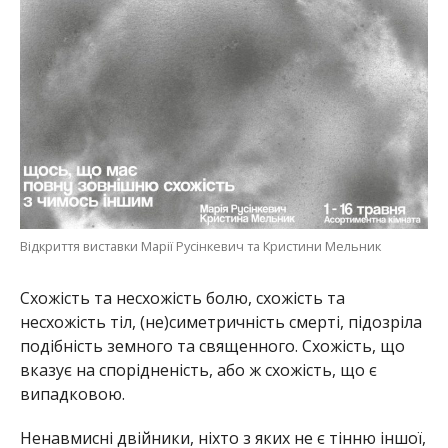
Відкриття виставки Марії Русінкевич та Кристини Мельник
Схожість та несхожість болю, схожість та
несхожість тіл, (не)симетричність смерті, підозріла
подібність земного та священного. Схожість, що
вказує на спорідненість, або ж схожість, що є
випадковою.
Ненавмисні двійники, ніхто з яких не є тінню іншої,