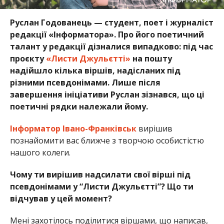
Руслан Годованець — студент, поет і журналіст
редакції «Інформатора». Про його поетичний
талант у редакції дізналися випадково: під час
проєкту
«Листи Джульєтті»
на пошту
надійшло кілька віршів, надісланих під
різними псевдонімами. Лише після
завершення ініціативи Руслан зізнався, що ці
поетичні рядки належали йому.
Інформатор Івано-Франківськ
вирішив
познайомити вас ближче з творчою особистістю
нашого колеги.
Чому ти вирішив надсилати свої вірші під
псевдонімами у “Листи Джульєтті”? Що ти
відчував у цей момент?
Мені захотілось поділитися віршами, що написав,