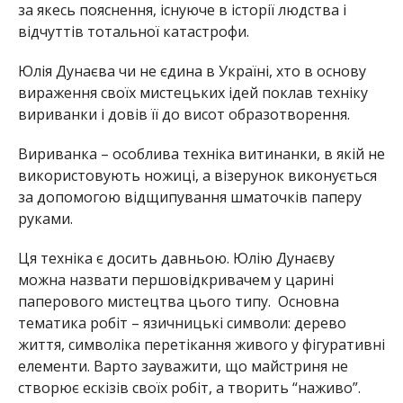
за якесь пояснення, існуюче в історії людства і
відчуттів тотальної катастрофи.
Юлія Дунаєва чи не єдина в Україні, хто в основу
вираження своїх мистецьких ідей поклав техніку
вириванки і довів її до висот образотворення.
Вириванка – особлива техніка витинанки, в якій не
використовують ножиці, а візерунок виконується
за допомогою відщипування шматочків паперу
руками.
Ця техніка є досить давньою. Юлію Дунаєву
можна назвати першовідкривачем у царині
паперового мистецтва цього типу. Основна
тематика робіт – язичницькі символи: дерево
життя, символіка перетікання живого у фігуративні
елементи. Варто зауважити, що майстриня не
створює ескізів своїх робіт, а творить “наживо”.