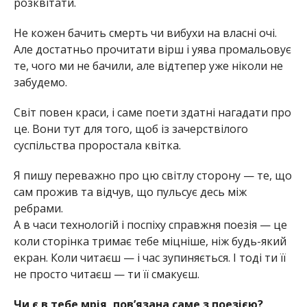
розквітати.
Не кожен бачить смерть чи вибухи на власні очі.
Але достатньо прочитати вірш і уява промальовує
те, чого ми не бачили, але відтепер уже ніколи не
забудемо.
Світ повен краси, і саме поети здатні нагадати про
це. Вони тут для того, щоб із зачерствілого
суспільства проростала квітка.
Я пишу переважно про цю світлу сторону — те, що
сам прожив та відчув, що пульсує десь між
ребрами.
А в часи технологій і поспіху справжня поезія — це
коли сторінка тримає тебе міцніше, ніж будь-який
екран. Коли читаєш — і час зупиняється. І тоді ти її
не просто читаєш — ти її смакуєш.
Чи є в тебе мрія, пов’язана саме з поезією?