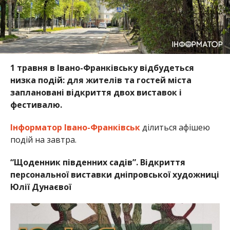
1 травня в Івано-Франківську відбудеться
низка подій: для жителів та гостей міста
заплановані відкриття двох виставок і
фестивалю.
Інформатор Івано-Франківськ
ділиться афішею
подій на завтра.
“Щоденник південних садів”. Відкриття
персональної виставки дніпровської художниці
Юлії Дунаєвої