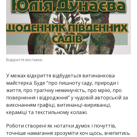
Відкриття виставки
У межах відкриття відбудеться витинанкова
майстерка. Буде “про пишноту саду, природи і
життя, про трагічну неминучість, про мрію, про
повернення і відроджння” у чудовій авторській за
виконанням графіці, витинанці-вириванці,
кераміці та текстильному колажі.
Роботи створені як нотатки думок і почуттів,
точніше намагання зрозуміти хоч щось, вчепитись