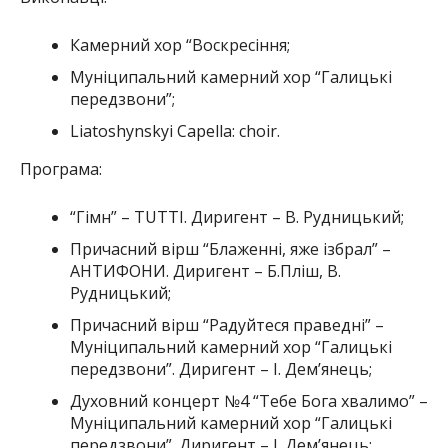
Камерний хор “Воскресіння;
Муніципальний камерний хор “Галицькі
передзвони”;
Liatoshynskyi Capella: choir.
Програма:
“Гімн” – TUTTI. Диригент – В. Рудницький;
Причасний вірш “Блаженні, яже ізбрал” –
АНТИФОНИ. Диригент – Б.Пліш, В.
Рудницький;
Причасний вірш “Радуйтеся праведні” –
Муніципальний камерний хор “Галицькі
передзвони”. Диригент – І. Демʼянець;
Духовний концерт №4 “Тебе Бога хвалимо” –
Муніципальний камерний хор “Галицькі
передзвони”. Диригент – І. Дем’янець;