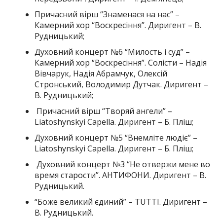
Причасний вірш “Знаменася на нас” –
Камерний хор “Воскресіння”. Диригент – В.
Рудницький;
Духовний концерт №6 “Милость і суд” –
Камерний хор “Воскресіння”. Солісти – Надія
Вівчарук, Надія Абрамчук, Олексій
Стронський, Володимир Дутчак. Диригент –
В. Рудницький;
Причасний вірш “Творяй ангели” –
Liatoshynskyi Capella. Диригент – Б. Пліш;
Духовний концерт №5 “Внемліте людіє” –
Liatoshynskyi Capella. Диригент – Б. Пліш;
Духовний концерт №3 “Не отвержи мене во
время старости”. АНТИФОНИ. Диригент – В.
Рудницький.
“Боже великий єдиний” – TUTTI. Диригент –
В. Рудницький.