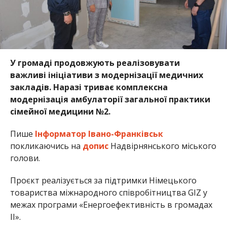
У громаді продовжують реалізовувати
важливі ініціативи з модернізації медичних
закладів. Наразі триває комплексна
модернізація амбулаторії загальної практики
сімейної медицини №2.
Пише
Інформатор Івано-Франківськ
покликаючись на
допис
Надвірнянського міського
голови.
Проєкт реалізується за підтримки Німецького
товариства міжнародного співробітництва GIZ у
межах програми «Енергоефективність в громадах
II».