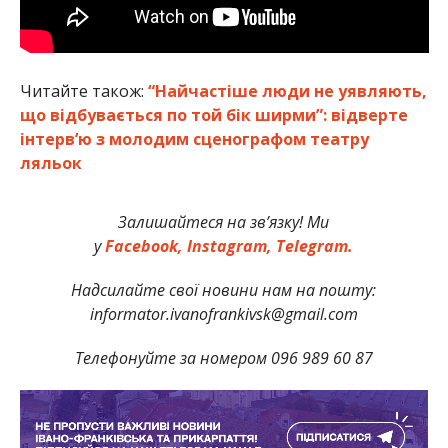
Читайте також:
“Найчастіше люди не уявляють,
що відбувається по той бік ширми”: відверте
інтерв’ю з молодим сценографом театру
ляльок
Залишайтеся на зв’язку! Ми
у
Facebook,
Instagram,
Telegram.
Надсилайте свої новини нам на пошту:
informator.ivanofrankivsk@gmail.com
Телефонуйте за номером 096 989 60 87