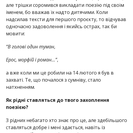
але трішки соромився викладати поезію під своїм
іменем, бо вважав їх надто дитячими. Коли
надсилав тексти для першого проєкту, то відчував
одночасно задоволення і якийсь острах, так би
мовити:
“В голові один туман,
Ерос, морфій і роман…”
,
а вже коли ми це робили на 14 лютого я був в
захваті. Те, що почалося з сумніву, стало
натхненням.
Як рідні ставляться до твого захоплення
поезією?
З рідних небагато хто знає про це, але здебільшого
ставляться добре і мені здається, навіть із