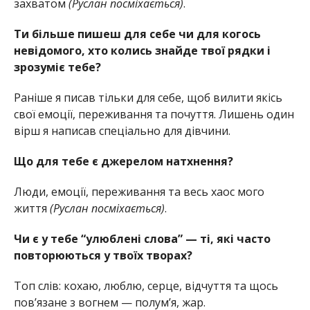
захватом
(Руслан посміхається)
.
Ти більше пишеш для себе чи для когось
невідомого, хто колись знайде твої рядки і
зрозуміє тебе?
Раніше я писав тільки для себе, щоб вилити якісь
свої емоції, переживання та почуття. Лишень один
вірш я написав спеціально для дівчини.
Що для тебе є джерелом натхнення?
Люди, емоції, переживання та весь хаос мого
життя
(Руслан посміхається)
.
Чи є у тебе “улюблені слова” — ті, які часто
повторюються у твоїх творах?
Топ слів: кохаю, люблю, серце, відчуття та щось
пов’язане з вогнем — полум’я, жар.