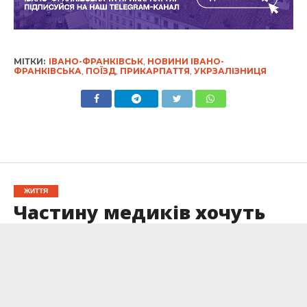
МІТКИ:
ІВАНО-ФРАНКІВСЬК
,
НОВИНИ ІВАНО-
ФРАНКІВСЬКА
,
ПОЇЗД
,
ПРИКАРПАТТЯ
,
УКРЗАЛІЗНИЦЯ
ЖИТТЯ
Частину медиків хочуть
розбронювати: МОЗ
отримало запит від
Міноборони
Опубліковано
02.05.2025