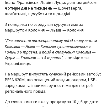
Івано-Франківськ, Львів і Луцьк денним рейсом
чотири дні на тиждень
— щочетверга,
щоп’ятниці, щосуботи та щонеділі.
З понеділка по середу він курсуватиме за
маршрутом Коломия — Львів — Коломия.
“Для вивчення пасажиропотоку поїзд сполученням
Коломия — Львів — Коломия зупинятиметься в
Галичі з 6 травня, а поїзд в сполученні Коломия —
Луцьк — Коломия — з 8 травня”
, – повідомляє
Укрзалізниця.
На маршрут випустять сучасний рейковий автобус
PESA 620M, що оснащений кондиціонером, USB-
зарядками та іншими зручностями для потреб
регіонального поїзда.
До слова, квитки вже у продажу за 10 діб до дати