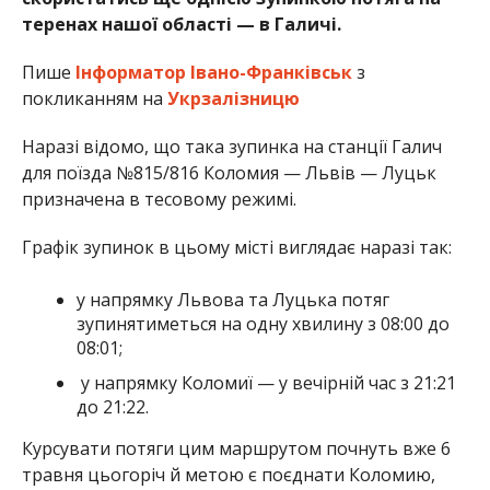
теренах нашої області — в Галичі.
Пише
Інформатор Івано-Франківськ
з
покликанням на
Укрзалізницю
Наразі відомо, що така зупинка на станції Галич
для поїзда №815/816 Коломия — Львів — Луцьк
призначена в тесовому режимі.
Графік зупинок в цьому місті виглядає наразі так:
у напрямку Львова та Луцька потяг
зупинятиметься на одну хвилину з 08:00 до
08:01;
⁠у напрямку Коломиї — у вечірній час з 21:21
до 21:22.
Курсувати потяги цим маршрутом почнуть вже 6
травня цьогоріч й метою є поєднати Коломию,