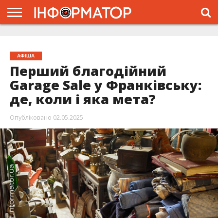
ГОЛОВНА
ЖИТТЯ
ВЛАДА
ГРОШІ
ТРЕШ
ТИСМЕНИЦЯ
НАДВІРНА
РОЗСЛІДУВАННЯ
АФІША
РЕКЛАМА
ПРО
ПРОЄКТ
АФІША
Перший благодійний
Garage Sale у Франківську:
де, коли і яка мета?
Опубліковано
02.05.2025