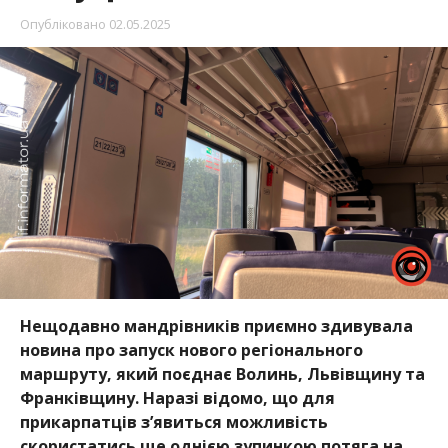
Опубліковано
02.05.2025
Нещодавно мандрівників приємно здивувала
новина про запуск нового регіонального
маршруту, який поєднає Волинь, Львівщину та
Франківщину. Наразі відомо, що для
прикарпатців з’явиться можливість
скористатись ще однією зупинкою потяга на