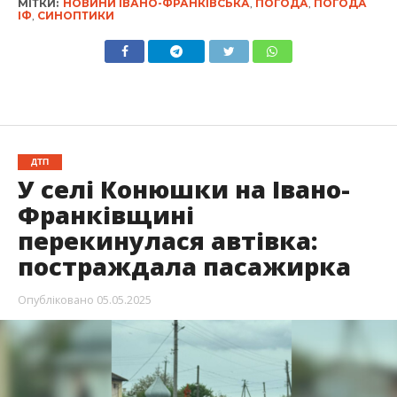
МІТКИ:
НОВИНИ ІВАНО-ФРАНКІВСЬКА
,
ПОГОДА
,
ПОГОДА
ІФ
,
СИНОПТИКИ
ДТП
У селі Конюшки на Івано-
Франківщині
перекинулася автівка:
постраждала пасажирка
Опубліковано
05.05.2025