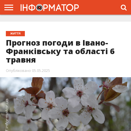
ГОЛОВНА
ЖИТТЯ
ВЛАДА
ГРОШІ
ТРЕШ
ТИСМЕНИЦЯ
НАДВІРНА
РОЗСЛІДУВАННЯ
АФІША
РЕКЛАМА
ПРО
ПРОЄКТ
ЖИТТЯ
Прогноз погоди в Івано-
Франківську та області 6
травня
Опубліковано
05.05.2025