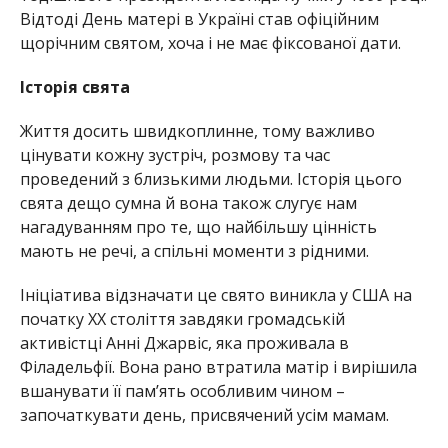
Відтоді День матері в Україні став офіційним
щорічним святом, хоча і не має фіксованої дати.
Історія свята
Життя досить швидкоплинне, тому важливо
цінувати кожну зустріч, розмову та час
проведений з близькими людьми. Історія цього
свята дещо сумна й вона також слугує нам
нагадуванням про те, що найбільшу цінність
мають не речі, а спільні моменти з рідними.
Ініціатива відзначати це свято виникла у США на
початку ХХ століття завдяки громадській
активістці Анні Джарвіс, яка проживала в
Філадельфії. Вона рано втратила матір і вирішила
вшанувати її пам’ять особливим чином –
започаткувати день, присвячений усім мамам.