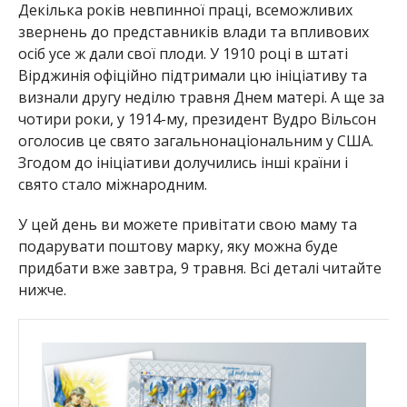
Декілька років невпинної праці, всеможливих
звернень до представників влади та впливових
осіб усе ж дали свої плоди. У 1910 році в штаті
Вірджинія офіційно підтримали цю ініціативу та
визнали другу неділю травня Днем матері. А ще за
чотири роки, у 1914-му, президент Вудро Вільсон
оголосив це свято загальнонаціональним у США.
Згодом до ініціативи долучились інші країни і
свято стало міжнародним.
У цей день ви можете привітати свою маму та
подарувати поштову марку, яку можна буде
придбати вже завтра, 9 травня. Всі деталі читайте
нижче.