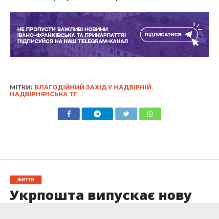
МІТКИ:
БЛАГОДІЙНИЙ ЗАХІД У НАДВІРНІЙ
,
НАДВІРНЯНСЬКА ТГ
ЖИТТЯ
Укрпошта випускає нову
марку до Дня матері