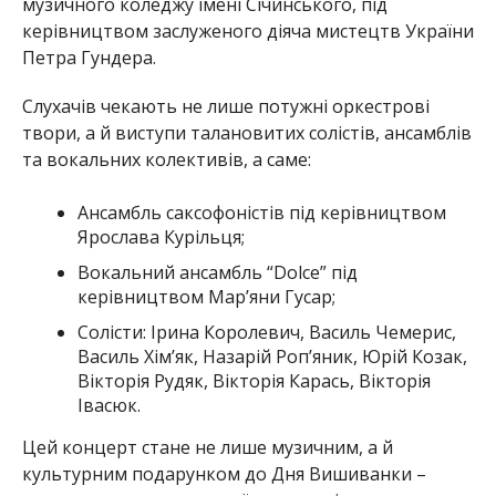
музичного коледжу імені Січинського, під
керівництвом заслуженого діяча мистецтв України
Петра Гундера.
Слухачів чекають не лише потужні оркестрові
твори, а й виступи талановитих солістів, ансамблів
та вокальних колективів, а саме:
Ансамбль саксофоністів під керівництвом
Ярослава Курільця;
Вокальний ансамбль “Dolce” під
керівництвом Мар’яни Гусар;
Солісти: Ірина Королевич, Василь Чемерис,
Василь Хім’як, Назарій Роп’яник, Юрій Козак,
Вікторія Рудяк, Вікторія Карась, Вікторія
Івасюк.
Цей концерт стане не лише музичним, а й
культурним подарунком до Дня Вишиванки –