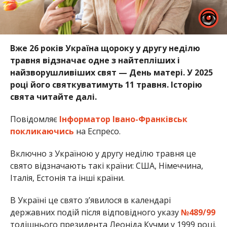
Вже 26 років Україна щороку у другу неділю
травня відзначає одне з найтепліших і
найзворушливіших свят — День матері. У 2025
році його святкуватимуть 11 травня. Історію
свята читайте далі.
Повідомляє
Інформатор Івано-Франківськ
покликаючись
на Еспресо.
Включно з Україною у другу неділю травня це
свято відзначають такі країни: США, Німеччина,
Італія, Естонія та інші країни.
В Україні це свято з’явилося в календарі
державних подій після відповідного указу
№489/99
тодішнього президента Леоніда Кучми у 1999 році.