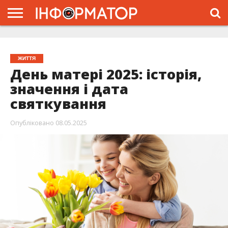
ГОЛОВНА
ЖИТТЯ
ВЛАДА
ГРОШІ
ТРЕШ
ТИСМЕНИЦЯ
НАДВІРНА
РОЗСЛІДУВАННЯ
АФІША
РЕКЛАМА
ПРО
ПРОЄКТ
ЖИТТЯ
День матері 2025: історія,
значення і дата
святкування
Опубліковано
08.05.2025