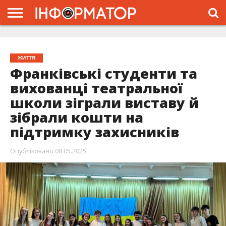
ГОЛОВНА
ЖИТТЯ
ВЛАДА
ГРОШІ
ТРЕШ
ТИСМЕНИЦЯ
НАДВІРНА
РОЗСЛІДУВАННЯ
АФІША
РЕКЛАМА
ПРО
ПРОЄКТ
ЖИТТЯ
Франківські студенти та
вихованці театральної
школи зіграли виставу й
зібрали кошти на
підтримку захисників
Опубліковано
08.05.2025