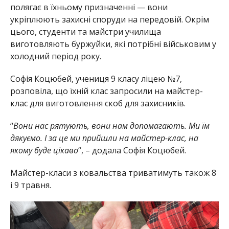
полягає в їхньому призначенні — вони
укріплюють захисні споруди на передовій. Окрім
цього, студенти та майстри училища
виготовляють буржуйки, які потрібні військовим у
холодний період року.
Софія Коцюбей, учениця 9 класу ліцею №7,
розповіла, що їхній клас запросили на майстер-
клас для виготовлення скоб для захисників.
“
Вони нас рятують, вони нам допомагають. Ми їм
дякуємо. І за це ми прийшли на майстер-клас, на
якому буде цікаво
“, – додала Софія Коцюбей.
Майстер-класи з ковальства триватимуть також 8
і 9 травня.