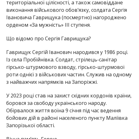
територіальної цілісності, а також самовіддане
виконання військового обов’язку, солдата Сергія
Івановича Гаврищука (посмертно) нагороджено
орденом «За мужність» III ступеня.
Що відомо про Сергія Гаврищука?
Гаврищук Сергій Іванович народився у 1986 році.
Із села Пробійнівка. Солдат, стрілець-санітар
гірсько-штурмового взводу, гірсько-штурмової
роти однієї з військових частин. Служив на одному
з найважчих напрямків на Запоріжжі.
У 2023 році став на захист східних кордонів країни,
боровся за свободу українського народу.
Обірвалося життя воїна 9 січня під час ведення
бойових дій в районі населеного пункту Маліївка
Запорізької області.
Вічна пам’ять Герою.