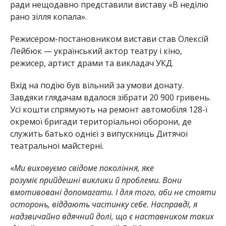
ради нещодавно представили виставу «В неділю
рано зілля копала».
Режисером-постановником вистави став Олексій
Лейбюк — український актор театру і кіно,
режисер, артист драми та викладач УКД.
Вхід на подію був вільний за умови донату.
Завдяки глядачам вдалося зібрати 20 900 гривень.
Усі кошти спрямують на ремонт автомобіля 128-ї
окремої бригади територіальної оборони, де
служить батько однієї з випускниць Дитячої
театральної майстерні.
«
Ми виховуємо свідоме покоління, яке
розуміє прийдешні виклики й проблеми. Вони
вмотивовані допомагати. І для того, аби не стояти
осторонь, віддають частинку себе. Насправді, я
надзвичайно вдячний долі, що є наставником таких