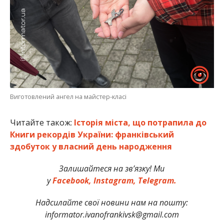
Виготовлений ангел на майстер-класі
Читайте також:
Історія міста, що потрапила до
Книги рекордів України: франківський
здобуток у власний день народження
Залишайтеся на зв’язку! Ми
у
Facebook,
Instagram,
Telegram.
Надсилайте свої новини нам на пошту:
informator.ivanofrankivsk@gmail.com