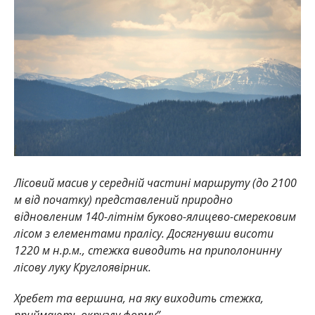
Лісовий масив у середній частині маршруту (до 2100
м від початку) представлений природно
відновленим 140-літнім буково-ялицево-смерековим
лісом з елементами пралісу. Досягнувши висоти
1220 м н.р.м., стежка виводить на приполонинну
лісову луку Круглоявірник.
Хребет та вершина, на яку виходить стежка,
приймають округлу форму”
.