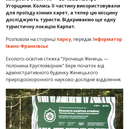
Угорщини. Колись її частину використовували
для проїзду кінних карет, а тепер цю місцину
досліджують туристи. Відкриваємо ще одну
туристичну локацію Карпат.
Розповіли на сторінці
парку
, передає
Інформатор
Івано-Франківськ
Еколого-освітня стежка “Урочище Женець —
полонина Круглоявірник” бере початок від
адміністративного будинку Женецького
природоохоронного науково-дослідне відділення.