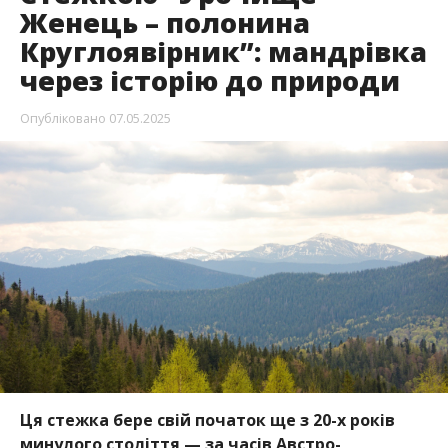
Женець – полонина
Круглоявірник”: мандрівка
через історію до природи
Опубліковано
07.05.2025
Ця стежка бере свій початок ще з 20-х років
минулого століття — за часів Австро-