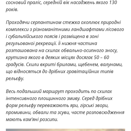
сосновий праліс, середній вік насад­жень якого 130
років.
Проходячи серпан­тином стежка охоплює природні
комплекси з різноманітними ландшафтами лісового
і субальпійського поясів і розміщена в зоні
регульованої рекреації. Її нижня частина
розташована на схилах обвально-осипного зносу,
крутизна якого в деяких місцях досягає 50 – 60
градусів. Схили вкриті брилами, щебенем, валунами,
що відносяться до дрібних гравітаційних типів
рельєфу.
Весь подальший маршрут проходить по схилах
інтенсивного площинного змиву. Серед дрібних
форм рельєфу переважають яри, гірські звори,
промивини, обвали та зсуви, часте розповсюдження
мають кам’яні розсипи.