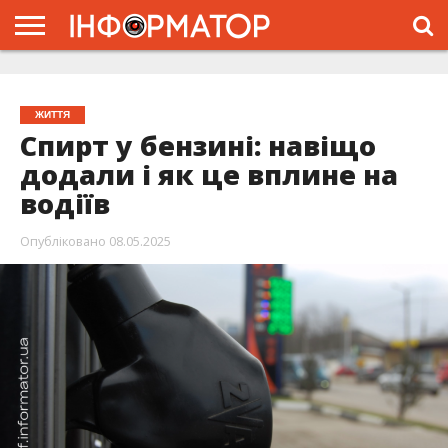
ГОЛОВНА
ЖИТТЯ
ВЛАДА
ГРОШІ
ТРЕШ
ТИСМЕНИЦЯ
НАДВІРНА
РОЗСЛІДУВАННЯ
АФІША
РЕКЛАМА
ПРО
ПРОЄКТ
ЖИТТЯ
Спирт у бензині: навіщо
додали і як це вплине на
водіїв
Опубліковано
08.05.2025