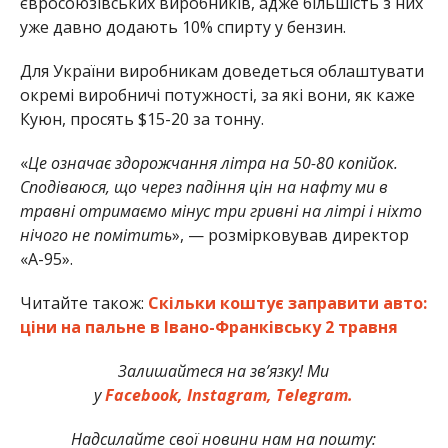
євросоюзівських виробників, адже більшість з них
уже давно додають 10% спирту у бензин.
Для України виробникам доведеться облаштувати
окремі виробничі потужності, за які вони, як каже
Куюн, просять $15-20 за тонну.
«
Це означає здорожчання літра на 50-80 копійок.
Сподіваюся, що через падіння цін на нафту ми в
травні отримаємо мінус три гривні на літрі і ніхто
нічого не помітить
», — розмірковував директор
«А-95».
Читайте також:
Скільки коштує заправити авто:
ціни на пальне в Івано-Франківську 2 травня
Залишайтеся на зв’язку! Ми
у
Facebook,
Instagram,
Telegram.
Надсилайте свої новини нам на пошту: