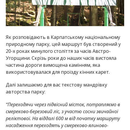
Як розповідають в Карпатському національному
природному парку, цей маршрут був створений у
20-х роках минулого століття за часів Австро-
Угорщини. Скрізь роки до наших часів вистояла
частина дороги вимощена камінням, яка
використовувалася для проїзду кінних карет.
Далі залишаємо для вас текстову мандрівку
авторства парку:
“Переходячи через підвісний місток, потрапляємо в
смереково-березовий ліс, з участю сосни звичайної
релік­тової. На віддалі 600 м від початку маршруту
насадження переходять у смереково-ялиново-