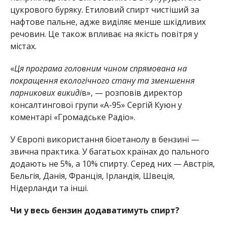
цукрового буряку. Етиловий спирт чистіший за
нафтове пальне, адже виділяє менше шкідливих
речовин. Це також впливає на якість повітря у
містах.
«
Ця програма головним чином спрямована на
покращення екологічного стану та зменшення
парникових викиді
в», — розповів директор
консалтингової групи «А-95» Сергій Куюн у
коментарі «Громадське Радіо».
У Європі використання біоетанолу в бензині —
звична практика. У багатьох країнах до пального
додають не 5%, а 10% спирту. Серед них — Австрія,
Бельгія, Данія, Франція, Ірландія, Швеція,
Нідерланди та інші.
Чи у весь бензин додаватимуть спирт?