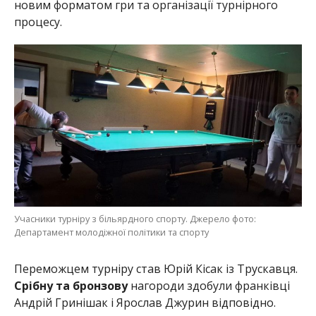
новим форматом гри та організації турнірного
процесу.
Учасники турніру з більярдного спорту. Джерело фото:
Департамент молодіжної політики та спорту
Переможцем турніру став Юрій Кісак із Трускавця.
Срібну та бронзову
нагороди здобули франківці
Андрій Гринішак і Ярослав Джурин відповідно.