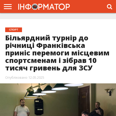
ГОЛОВНА
ЖИТТЯ
ВЛАДА
ГРОШІ
ТРЕШ
ТИСМЕНИЦЯ
НАДВІРНА
РОЗСЛІДУВАННЯ
АФІША
РЕКЛАМА
ПРО
ПРОЄКТ
СПОРТ
Більярдний турнір до
річниці Франківська
приніс перемоги місцевим
спортсменам і зібрав 10
тисяч гривень для ЗСУ
Опубліковано
12.05.2025