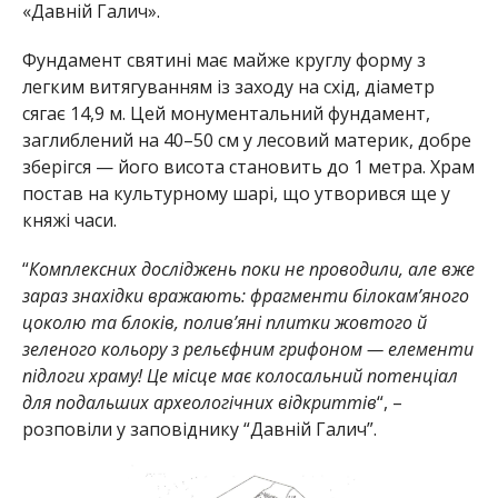
«Давній Галич».
Фундамент святині має майже круглу форму з
легким витягуванням із заходу на схід, діаметр
сягає 14,9 м. Цей монументальний фундамент,
заглиблений на 40–50 см у лесовий материк, добре
зберігся — його висота становить до 1 метра. Храм
постав на культурному шарі, що утворився ще у
княжі часи.
“
Комплексних досліджень поки не проводили, але вже
зараз знахідки вражають: фрагменти білокам’яного
цоколю та блоків, полив’яні плитки жовтого й
зеленого кольору з рельєфним грифоном — елементи
підлоги храму! Це місце має колосальний потенціал
для подальших археологічних відкриттів
“, –
розповіли у заповіднику “Давній Галич”.