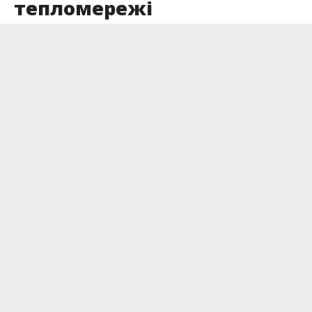
тепломережі
Опубліковано
12.05.2025
У мікрорайоні Пасічна, на вулиці Хіміків,
завершено реконструкцію магістральної
тепломережі — зокрема, демонтовано зношені
корозією труби.