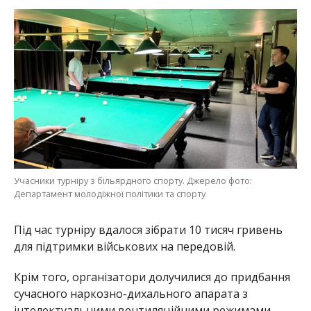
Учасники турніру з більярдного спорту. Джерело фото:
Департамент молодіжної політики та спорту
Під час турніру вдалося зібрати 10 тисяч гривень
для підтримки військових на передовій.
Крім того, організатори долучилися до придбання
сучасного наркозно-дихального апарата з
інтелектуальними вентиляційними режимами,