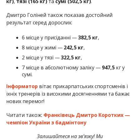
кг)
,
тязі (165 кг)
та
сумі (502,5 кг)
.
Дмитро Голіней також показав достойний
результат серед дорослих:
6 місце у присіданні —
382,5 кг
,
8 місце у жимі —
242,5 кг
,
2 місце у тязі —
322,5 кг
,
7 місце в абсолютному заліку —
947,5
кг у
сумі.
Інформатор
вітає прикарпатських спортсменів і
їхніх тренерів із високими досягненнями та бажає
нових перемог!
Читати також:
Франківець Дмитро Коротких —
чемпіон України з бадмінтону
Залишайтеся на зв’язку! Ми