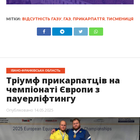
МІТКИ:
ВІДСУТНІСТЬ ГАЗУ
,
ГАЗ
,
ПРИКАРПАТТЯ
,
ТИСМЕНИЦЯ
ІВАНО-ФРАНКІВСЬКА ОБЛАСТЬ
Тріумф прикарпатців на
чемпіонаті Європи з
пауерліфтингу
Опубліковано
14.05.2025