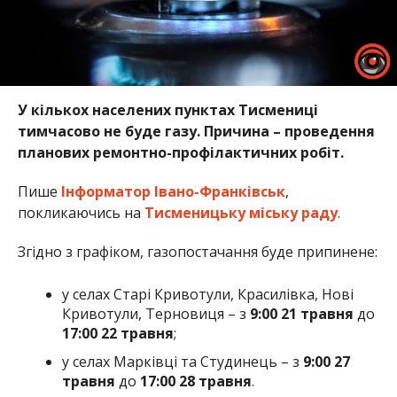
У кількох населених пунктах Тисмениці
тимчасово не буде газу. Причина – проведення
планових ремонтно-профілактичних робіт.
Пише
Інформатор Івано-Франківськ
,
покликаючись на
Тисменицьку міську раду
.
Згідно з графіком, газопостачання буде припинене:
у селах Старі Кривотули, Красилівка, Нові
Кривотули, Терновиця – з
9:00 21 травня
до
17:00 22 травня
;
у селах Марківці та Студинець – з
9:00 27
травня
до
17:00 28 травня
.