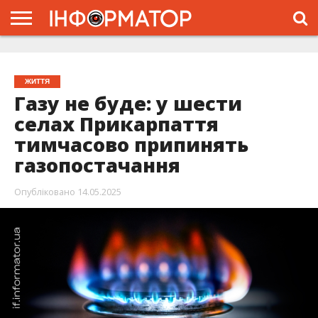
ГОЛОВНА
ЖИТТЯ
ВЛАДА
ГРОШІ
ТРЕШ
ТИСМЕНИЦЯ
НАДВІРНА
РОЗСЛІДУВАННЯ
АФІША
РЕКЛАМА
ПРО
ПРОЄКТ
ЖИТТЯ
Газу не буде: у шести
селах Прикарпаття
тимчасово припинять
газопостачання
Опубліковано
14.05.2025