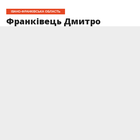
ІВАНО-ФРАНКІВСЬКА ОБЛАСТЬ
Франківець Дмитро
Коротких — чемпіон
України з бадмінтону
Опубліковано
14.05.2025