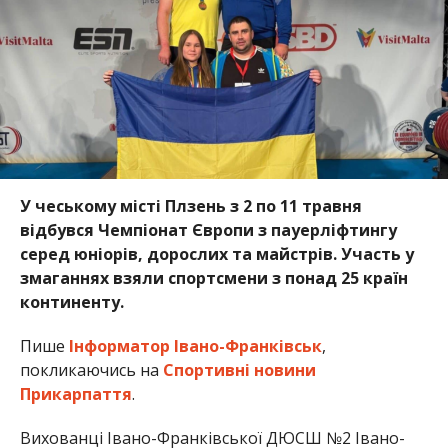
У чеському місті Плзень з 2 по 11 травня
відбувся Чемпіонат Європи з пауерліфтингу
серед юніорів, дорослих та майстрів. Участь у
змаганнях взяли спортсмени з понад 25 країн
континенту.
Пише
Інформатор Івано-Франківськ
,
покликаючись на
Спортивні новини
Прикарпаття
.
Вихованці Івано-Франківської ДЮСШ №2 Івано-