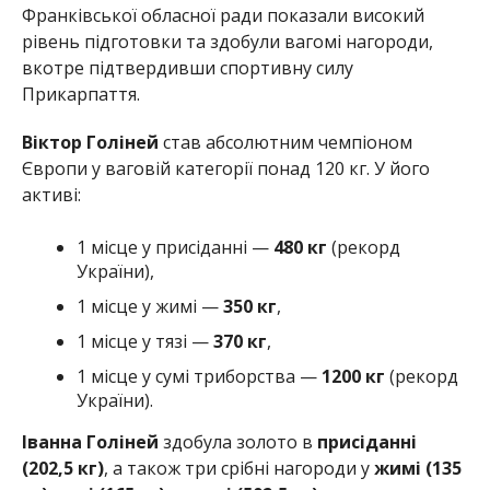
Франківської обласної ради показали високий
рівень підготовки та здобули вагомі нагороди,
вкотре підтвердивши спортивну силу
Прикарпаття.
Віктор Голіней
став абсолютним чемпіоном
Європи у ваговій категорії понад 120 кг. У його
активі:
1 місце у присіданні —
480 кг
(рекорд
України),
1 місце у жимі —
350 кг
,
1 місце у тязі —
370 кг
,
1 місце у сумі триборства —
1200 кг
(рекорд
України).
Іванна Голіней
здобула золото в
присіданні
(202,5 кг)
, а також три срібні нагороди у
жимі (135