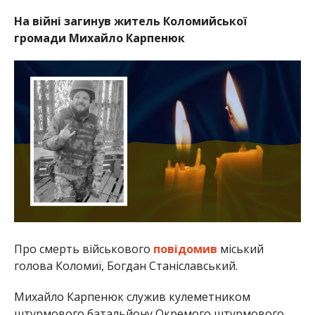
На війні загинув житель Коломийської
громади Михайло Карпенюк
Про смерть військового
повідомив
міський
голова Коломиї, Богдан Станіславський.
Михайло Карпенюк служив кулеметником
штурмового батальйону Окремого штурмового