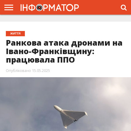
ГОЛОВНА
ЖИТТЯ
ВЛАДА
ГРОШІ
ТРЕШ
ТИСМЕНИЦЯ
НАДВІРНА
РОЗСЛІДУВАННЯ
АФІША
РЕКЛАМА
ПРО
ПРОЄКТ
ЖИТТЯ
Ранкова атака дронами на
Івано-Франківщину:
працювала ППО
Опубліковано
15.05.2025