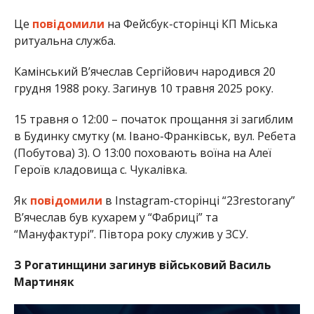
Це
повідомили
на Фейсбук-сторінці КП Міська
ритуальна служба.
Камінський Вʼячеслав Сергійович народився 20
грудня 1988 року. Загинув 10 травня 2025 року.
15 травня о 12:00 – початок прощання зі загиблим
в Будинку смутку (м. Івано-Франківськ, вул. Ребета
(Побутова) 3). О 13:00 поховають воїна на Алеї
Героїв кладовища с. Чукалівка.
Як
повідомили
в Instagram-сторінці “23restorany”
В’ячеслав був кухарем у “Фабриці” та
“Мануфактурі”. Півтора року служив у ЗСУ.
З Рогатинщини загинув військовий Василь
Мартиняк