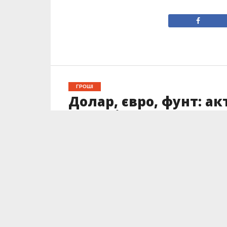
ГРОШІ
Долар, євро, фунт: а
Франківську 16 травн
Опубліковано
16.05.2025