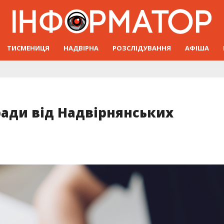
ТИСМЕНИЦЯ
НАДВІРНА
РОЗСЛІДУВАННЯ
АФІША
ради від Надвірнянських