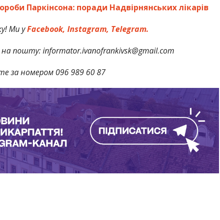
ороби Паркінсона: поради Надвірнянських лікарів
у! Ми у
Facebook,
Instagram,
Telegram.
на пошту: informator.ivanofrankivsk@gmail.com
те за номером 096 989 60 87