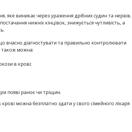
я, яке виникає через ураження дрібних судин та нервів.
постачання нижніх кінцівок, знижується чутливість, а
ь.
кщо вчасно діагностувати та правильно контролювати
я також можна:
кози в крові;
при появі ранок чи тріщин.
в крові можна безплатно здати у свого сімейного лікаря