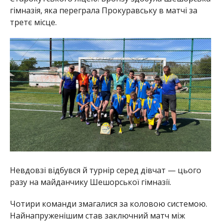
гімназія, яка переграла Прокуравську в матчі за
третє місце.
Невдовзі відбувся й турнір серед дівчат — цього
разу на майданчику Шешорської гімназії.
Чотири команди змагалися за коловою системою.
Найнапруженішим став заключний матч між