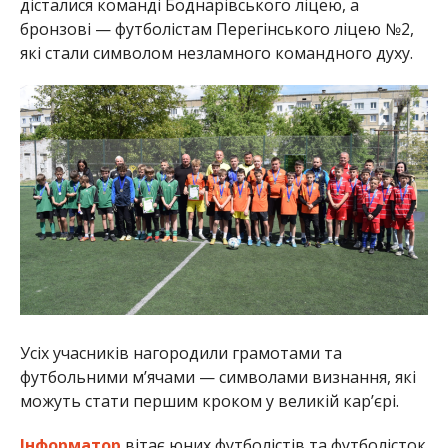
дісталися команді Боднарівського ліцею, а
бронзові — футболістам Перегінського ліцею №2,
які стали символом незламного командного духу.
Усіх учасників нагородили грамотами та
футбольними м’ячами — символами визнання, які
можуть стати першим кроком у великій кар’єрі.
Інформатор
вітає юних футболістів та футболісток