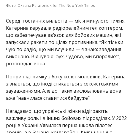
Фото: Oksana Parafeniuk for The New York Times
Серед її останніх вильотів — місія минулого тижня.
Катерина керувала радіорелейним гелікоптером,
що забезпечував зв’язок для бойових машин, які
запускали ракети по цілях противника. “Як тільки
чую по радіо, що ми влучили — я знаю: завдання
виконано. Відчуваю: фух, чудово, ми впоралися”, —
розповідає вона.
Попри підтримку з боку колег-чоловіків, Катерина
зізнається, що іноді стикається з сексистськими
зауваженнями. Але до таких висловлювань вона
вже “навчилася ставитися байдуже”.
Нагадаємо, що українські жінки відіграють
важливу роль і в інших бойових підрозділах. У 2022
році в Україні з’явилася перша школа пілотес
дронів, а в Бучанському районі Київщини діє