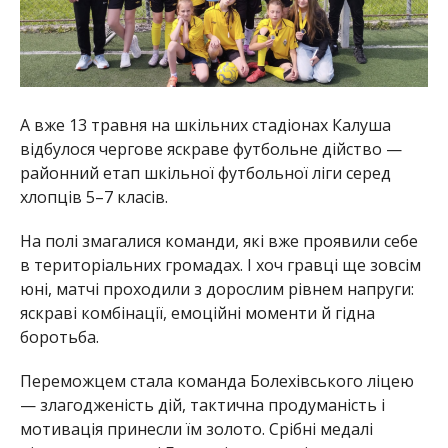
А вже 13 травня на шкільних стадіонах Калуша
відбулося чергове яскраве футбольне дійство —
районний етап шкільної футбольної ліги серед
хлопців 5–7 класів.
На полі змагалися команди, які вже проявили себе
в територіальних громадах. І хоч гравці ще зовсім
юні, матчі проходили з дорослим рівнем напруги:
яскраві комбінації, емоційні моменти й гідна
боротьба.
Переможцем стала команда Болехівського ліцею
— злагодженість дій, тактична продуманість і
мотивація принесли їм золото. Срібні медалі