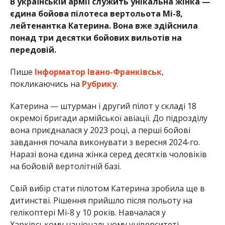
В українській армії служить унікальна жінка —
єдина бойова пілотеса вертольота Мі-8,
лейтенантка Катерина. Вона вже здійснила
понад три десятки бойових вильотів на
передовій.
Пише
Інформатор Івано-Франківськ
,
покликаючись на
Рубрику
.
Катерина — штурман і другий пілот у складі 18
окремої бригади армійської авіації. До підрозділу
вона приєдналася у 2023 році, а перші бойові
завдання почала виконувати з вересня 2024-го.
Наразі вона єдина жінка серед десятків чоловіків
на бойовій вертолітній базі.
Свій вибір стати пілотом Катерина зробила ще в
дитинстві. Рішення прийшло після польоту на
гелікоптері Мі-8 у 10 років. Навчалася у
Харківському національному університеті