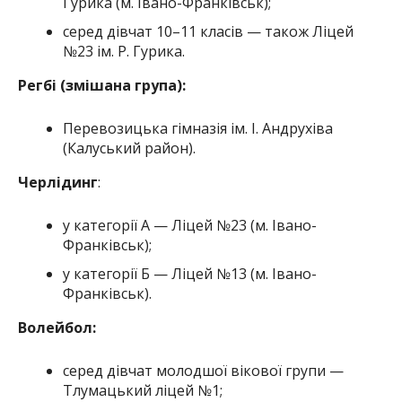
Гурика (м. Івано-Франківськ);
серед дівчат 10–11 класів — також Ліцей
№23 ім. Р. Гурика.
Регбі (змішана група):
Перевозицька гімназія ім. І. Андрухіва
(Калуський район).
Черлідинг
:
у категорії А — Ліцей №23 (м. Івано-
Франківськ);
у категорії Б — Ліцей №13 (м. Івано-
Франківськ).
Волейбол:
серед дівчат молодшої вікової групи —
Тлумацький ліцей №1;