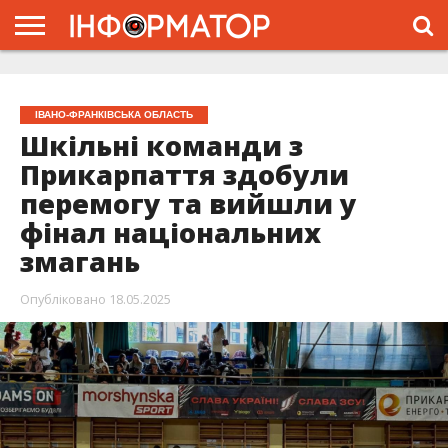
ГОЛОВНА
ЖИТТЯ
ВЛАДА
ГРОШІ
ТРЕШ
ТИСМЕНИЦЯ
НАДВІРНА
РОЗСЛІДУВАННЯ
АФІША
РЕКЛАМА
ПРО
ПРОЄКТ
ІВАНО-ФРАНКІВСЬКА ОБЛАСТЬ
Шкільні команди з
Прикарпаття здобули
перемогу та вийшли у
фінал національних
змагань
Опубліковано
18.05.2025