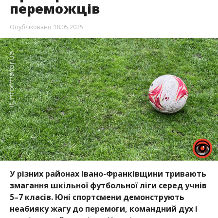
переможців
Опубліковано
18.05.2025
У різних районах Івано-Франківщини тривають
змагання шкільної футбольної ліги серед учнів
5–7 класів. Юні спортсмени демонструють
неабияку жагу до перемоги, командний дух і