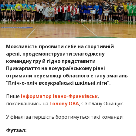
Можливість проявити себе на спортивній
арені, продемонструвати злагоджену
командну гру й гідно представити
Прикарпаття на всеукраїнському рівні
отримали переможці обласного етапу змагань
“Пліч-о-пліч всеукраїнські шкільні ліги”.
Пише
Інформатор Івано-Франківськ
,
покликаючись на
Голову ОВА
, Світлану Онищук.
У фіналі за першість боротимуться такі команди:
Футзал: