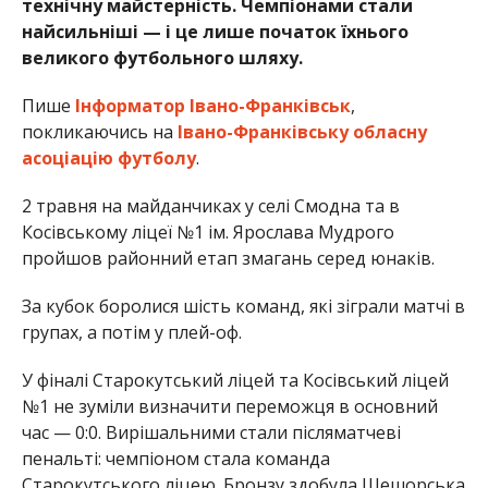
технічну майстерність. Чемпіонами стали
найсильніші — і це лише початок їхнього
великого футбольного шляху.
Пише
Інформатор Івано-Франківськ
,
покликаючись на
Івано-Франківську обласну
асоціацію футболу
.
2 травня на майданчиках у селі Смодна та в
Косівському ліцеї №1 ім. Ярослава Мудрого
пройшов районний етап змагань серед юнаків.
За кубок боролися шість команд, які зіграли матчі в
групах, а потім у плей-оф.
У фіналі Старокутський ліцей та Косівський ліцей
№1 не зуміли визначити переможця в основний
час — 0:0. Вирішальними стали післяматчеві
пенальті: чемпіоном стала команда
Старокутського ліцею. Бронзу здобула Шешорська