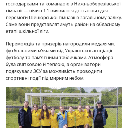
господарками та командою з Нижньоберезівської
гімназії — нічиєї 1:1 виявилося достатньо для
перемоги Шешорської гімназії в загальному заліку.
Саме вони представлятимуть район на обласному
етапі шкільної ліги.
Переможців та призерів нагородили медалями,
футбольними м’ячами від Української асоціації
футболу та пам’ятними табличками. Атмосфера
була святковою й теплою, а організатори
подякували ЗСУ за можливість проводити
спортивні події під мирним небом.