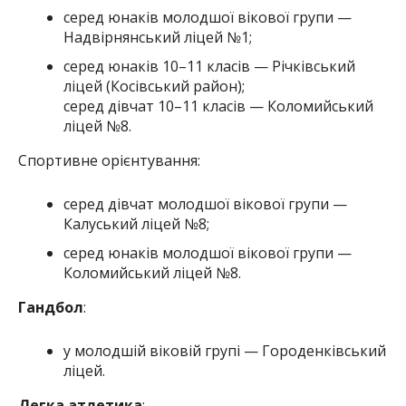
серед юнаків молодшої вікової групи —
Надвірнянський ліцей №1;
серед юнаків 10–11 класів — Річківський
ліцей (Косівський район);
серед дівчат 10–11 класів — Коломийський
ліцей №8.
Спортивне орієнтування:
серед дівчат молодшої вікової групи —
Калуський ліцей №8;
серед юнаків молодшої вікової групи —
Коломийський ліцей №8.
Гандбол
:
у молодшій віковій групі — Городенківський
ліцей.
Легка атлетика
: