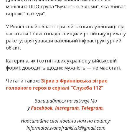
мобільна ППО-група “Бучанські відьми”, яка збиває
ворожі “шахеди”.
У Рівненській області три військовослужбовиці під
час атаки 17 листопада знищили російську крилату
ракету, врятувавши важливий інфраструктурний
об’єкт.
Катерина, як і сотні інших українок у військовій
формі, доводить щодня: мужність — не має статі.
Читати також:
Зірка з Франківська зіграє
головного героя в серіалі “Служба 112”
Залишайтеся на зв’язку! Ми
у
Facebook,
Instagram,
Telegram.
Надсилайте свої новини нам на пошту:
informator.ivanofrankivsk@gmail.com