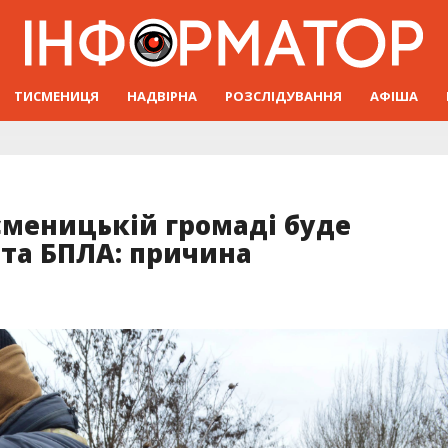
ТИСМЕНИЦЯ
НАДВІРНА
РОЗСЛІДУВАННЯ
АФІША
сменицькій громаді буде
 та БПЛА: причина