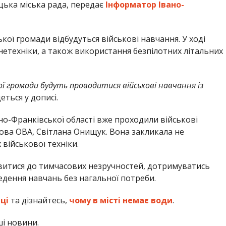
ька міська рада, передає
Інформатор Івано-
кої громади відбудуться військові навчання. У ході
етехніки, а також використання безпілотних літальних
ї громади будуть проводитися військові навчання із
деться у дописі.
но-Франківської області вже проходили військові
ова ОВА, Світлана Онищук. Вона закликала не
військової техніки.
витися до тимчасових незручностей, дотримуватись
едення навчань без нагальної потреби.
ці
та дізнайтесь,
чому в місті немає води
.
ші новини.