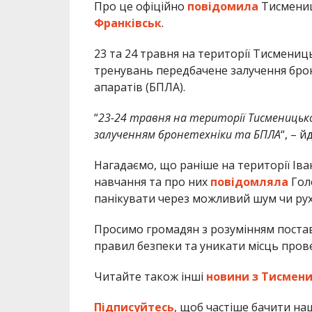
Про це офіційно
повідомила
Тисмениц
Франківськ
.
23 та 24 травня на території Тисмениць
тренувань передбачене залучення брон
апаратів (БПЛА).
“
23-24 травня на території Тисменицько
залученням бронетехніки та БПЛА
“, – й
Нагадаємо, що раніше на території Іва
навчання та про них
повідомляла
Гол
панікувати через можливий шум чи рух 
Просимо громадян з розумінням поста
правил безпеки та уникати місць пров
Читайте також інші
новини з Тисмени
Підписуйтесь
, щоб частіше бачити на