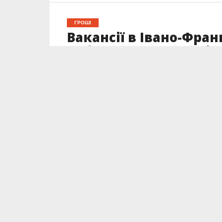
ГРОШІ
Вакансії в Івано-Фран
робота для студентів,
Опубліковано
20.05.2025