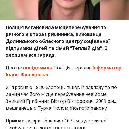
Поліція встановила місцеперебування 15-
річного Віктора Грибінника, вихованця
Долинського обласного центру соціальної
підтримки дітей та сімей “Теплий дім”. З
хлопцем все гаразд.
Про це
повідомила
Поліція, передає
Інформатор
Івано-Франківськ
.
21 травня о 18:30 хлопець пішов із закладу та по
даний час його місце перебування невідоме.
Зниклий Грибінник Віктор Вікторович, 2009 р.н.,
мешканець с. Турка, Коломийського району.
Прикмети
: зріст близько 162 см, худорлявої
тілобудови, волосся коротке чорне.