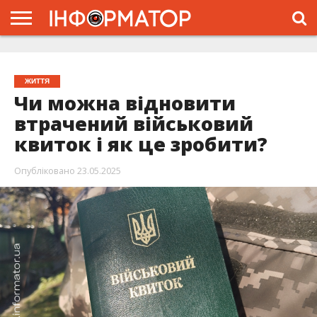
ГОЛОВНА
ЖИТТЯ
ВЛАДА
ГРОШІ
ТРЕШ
ТИСМЕНИЦЯ
НАДВІРНА
РОЗСЛІДУВАННЯ
АФІША
РЕКЛАМА
ПРО
ПРОЄКТ
ЖИТТЯ
Чи можна відновити
втрачений військовий
квиток і як це зробити?
Опубліковано
23.05.2025